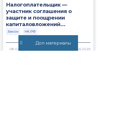
Налогоплательщик —
участник соглашения о
защите и поощрении
капиталовложений...
Закон
НК РФ
Доп материалы
409
Постановление Пленума ВС
РФ №15 от 21.05.2026
ВС РФ
Закон
368
Статья 56.1. Особенности
применения пониженных