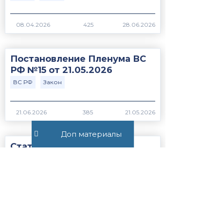
425
Постановление Пленума ВС
РФ №15 от 21.05.2026
ВС РФ
Закон
385
Доп материалы
Статья 56.1. Особенности
применения пониженных
налоговых ставок, налоговых
льгот, пониженных тарифов
страховых взносов н...
Закон
НК РФ