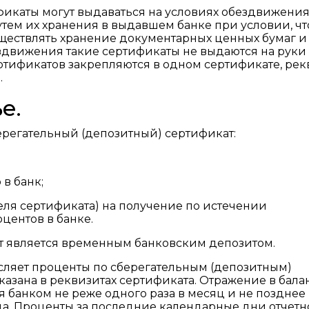
фикаты могут выдаваться на условиях обездвижени
 путем их хранения в выдавшем банке при условии, чт
уществлять хранение документарных ценных бумаг и
ездвижения такие сертификаты не выдаются на руки
ертификатов закрепляются в одном сертификате, ре
.
е.
берегательный (депозитный) сертификат:
в банк;
еля сертификата) на получение по истечении
центов в банке.
т является временным банковским депозитом.
сляет проценты по сберегательным (депозитным)
казана в реквизитах сертификата. Отражение в бала
 банком не реже одного раза в месяц и не позднее
ца. Проценты за последние календарные дни отчетн