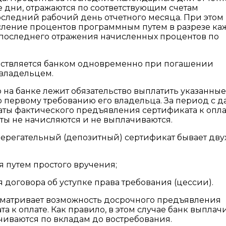
е дни, отражаются по соответствующим счетам
 последний рабочий день отчетного месяца. При этом
ление процентов программным путем в разрезе ка
 последнего отражения начисленных процентов по
ествляется банком одновременно при погашении
 владельцем.
о на банке лежит обязательство выплатить указанные
 первому требованию его владельца. За период с д
аты фактического предъявления сертификата к опла
ы не начисляются и не выплачиваются.
сберегательный (депозитный) сертификат бывает дву
 путем простого вручения;
договора об уступке права требования (цессии).
усматривает возможность досрочного предъявления
а к оплате. Как правило, в этом случае банк выплач
чиваются по вкладам до востребования.