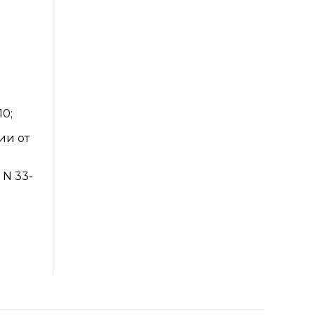
0;
ии от
 N 33-