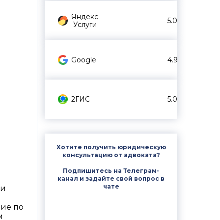
Яндекс
5.0
Услуги
Google
4.9
2ГИС
5.0
Хотите получить юридическую
консультацию от адвоката?
Подпишитесь на Телеграм-
канал и задайте свой вопрос в
чате
ми
ние по
м