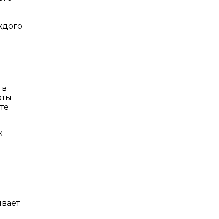
ждого
 в
аты
те
х
ивает