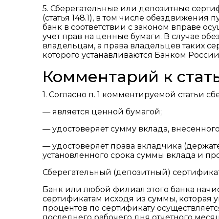
5. Сберегательные или депозитные серти
(статья 148.1), в том числе обездвижения
банк в соответствии с законом вправе ос
учет прав на ценные бумаги. В случае об
владельцам, а права владельцев таких с
которого устанавливаются Банком России
Комментарий к стать
1. Согласно п. 1 комментируемой статьи с
— является ценной бумагой;
— удостоверяет сумму вклада, внесенного 
— удостоверяет права вкладчика (держат
установленного срока суммы вклада и про
Сберегательный (депозитный) сертифика
Банк или любой филиал этого банка начи
сертификатам исходя из суммы, которая у
процентов по сертификату осуществляется
последнего рабочего дня отчетного меся