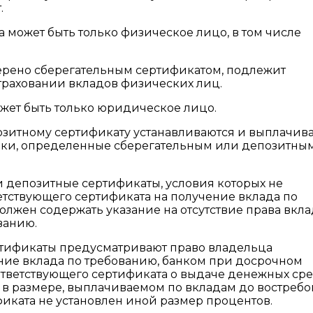
.
 может быть только физическое лицо, в том числе
верено сберегательным сертификатом, подлежит
страховании вкладов физических лиц.
жет быть только юридическое лицо.
озитному сертификату устанавливаются и выплачив
роки, определенные сберегательным или депозитны
и депозитные сертификаты, условия которых не
тствующего сертификата на получение вклада по
олжен содержать указание на отсутствие права вкл
ванию.
ертификаты предусматривают право владельца
ние вклада по требованию, банком при досрочном
тветствующего сертификата о выдаче денежных сре
в размере, выплачиваемом по вкладам до востребо
иката не установлен иной размер процентов.