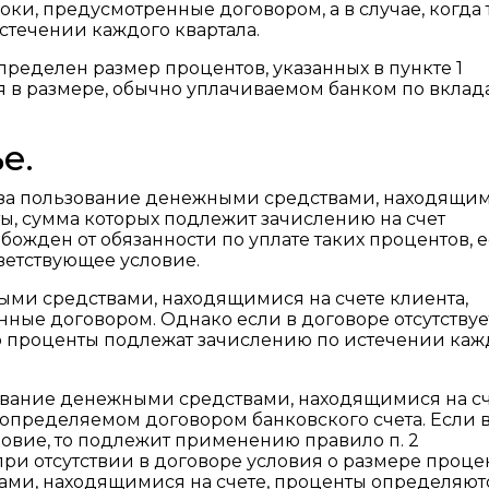
оки, предусмотренные договором, а в случае, когда
стечении каждого квартала.
определен размер процентов, указанных в пункте 1
я в размере, обычно уплачиваемом банком по вклад
е.
нк за пользование денежными средствами, находящи
ты, сумма которых подлежит зачислению на счет
божден от обязанности по уплате таких процентов, е
ветствующее условие.
ыми средствами, находящимися на счете клиента,
енные договором. Однако если в договоре отсутствуе
то проценты подлежат зачислению по истечении каж
зование денежными средствами, находящимися на с
 определяемом договором банковского счета. Если 
ловие, то подлежит применению правило п. 2
при отсутствии в договоре условия о размере проце
ми, находящимися на счете, проценты определяют