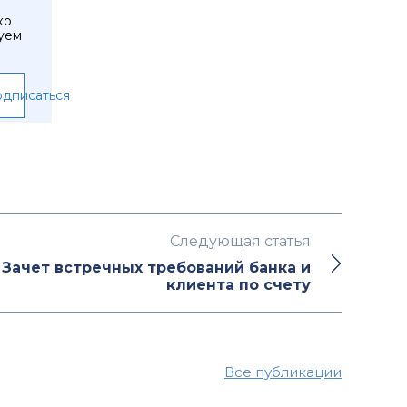
ко
уем
дписаться
Следующая статья
. Зачет встречных требований банка и
клиента по счету
Все публикации