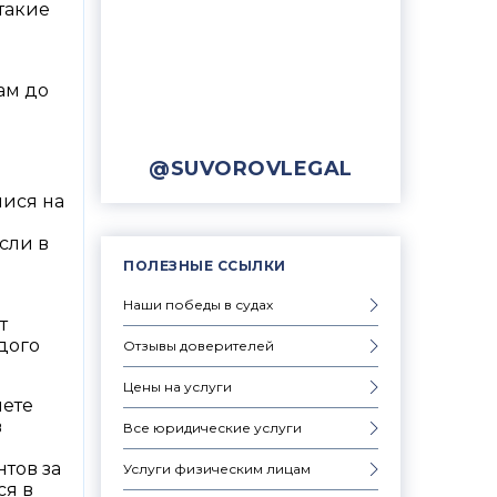
 такие
ам до
@SUVOROVLEGAL
мися на
сли в
ПОЛЕЗНЫЕ ССЫЛКИ
Наши победы в судах
т
дого
Отзывы доверителей
Цены на услуги
чете
в
Все юридические услуги
нтов за
Услуги физическим лицам
ся в