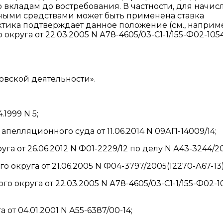
 вкладам до востребования. В частности, для начис
ными средствами может быть применена ставка
тика подтверждает данное положение (см., наприм
руга от 22.03.2005 N А78-4605/03-С1-1/155-Ф02-1054
нковской деятельности».
1999 N 5;
пелляционного суда от 11.06.2014 N 09АП-14009/14;
а от 26.06.2012 N Ф01-2229/12 по делу N А43-3244/20
округа от 21.06.2005 N Ф04-3797/2005(12270-А67-13)
округа от 22.03.2005 N А78-4605/03-С1-1/155-Ф02-1
т 04.01.2001 N А55-6387/00-14;