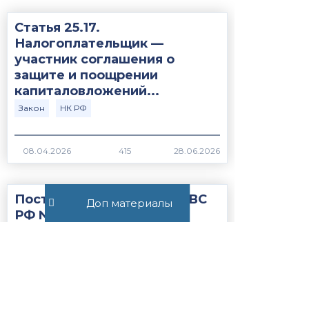
Статья 25.17.
Налогоплательщик —
участник соглашения о
защите и поощрении
капиталовложений...
Закон
НК РФ
415
Постановление Пленума ВС
Доп материалы
РФ №15 от 21.05.2026
ВС РФ
Закон
372