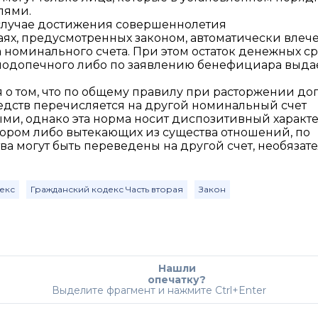
лями.
случае достижения совершеннолетия
ях, предусмотренных законом, автоматически влече
номинального счета. При этом остаток денежных с
 подопечного либо по заявлению бенефициара выда
ся о том, что по общему правилу при расторжении до
едств перечисляется на другой номинальный счет
и, однако эта норма носит диспозитивный характер
вором либо вытекающих из существа отношений, по
 могут быть переведены на другой счет, необязат
екс
Гражданский кодекс Часть вторая
Закон
Нашли
опечатку?
Выделите фрагмент и нажмите Ctrl+Enter