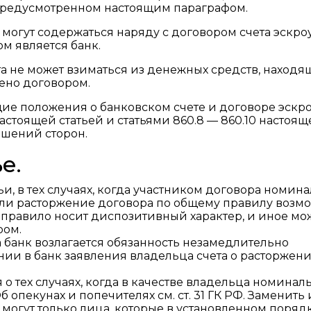
, предусмотренном настоящим параграфом.
у могут содержаться наряду с договором счета эскро
ом является банк.
та не может взиматься из денежных средств, находя
рено договором.
ие положения о банковском счете и договоре эскр
настоящей статьей и статьями 860.8 — 860.10 настоящ
ошений сторон.
е.
тьи, в тех случаях, когда участником договора номин
или расторжение договора по общему правилу возм
о правило носит диспозитивный характер, и иное мо
ром.
на банк возлагается обязанность незамедлительно
ии в банк заявления владельца счета о расторжен
я о тех случаях, когда в качестве владельца номинал
 опекунах и попечителях см. ст. 31 ГК РФ. Заменить 
могут только лица, которые в установленном поряд