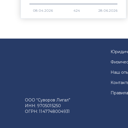
424
Юридич
Физичес
Наш оп
Контакт
Правила
ООО “Суворов Лигал”
ИНН: 9705015250
ОГРН: 1147748004931