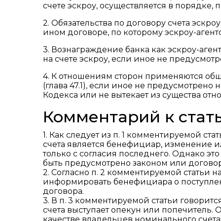
счете эскроу, осуществляется в порядке
2. Обязательства по договору счета эскро
ином договоре, по которому эскроу-агент
3. Вознаграждение банка как эскроу-аген
на счете эскроу, если иное не предусмот
4. К отношениям сторон применяются общ
(глава 47.1), если иное не предусмотрено 
Кодекса или не вытекает из существа отн
Комментарий к стать
1. Как следует из п. 1 комментируемой ста
счета является бенефициар, изменение 
только с согласия последнего. Однако эт
быть предусмотрено законом или догово
2. Согласно п. 2 комментируемой статьи 
информировать бенефициара о поступлен
договора.
3. В п. 3 комментируемой статьи говоритс
счета выступает опекун или попечитель. Об
качестве владельцев номинального счета 