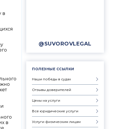
у в
щихся
@SUVOROVLEGAL
оу
его
ПОЛЕЗНЫЕ ССЫЛКИ
ального
Наши победы в судах
ожно
жет
Отзывы доверителей
Цены на услуги
ии
Все юридические услуги
ьного
Услуги физическим лицам
их в
ке