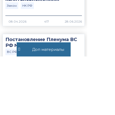
Закон
НК РФ
417
Постановление Пленума ВС
РФ №15 от 21.05.2026
Доп материалы
ВС РФ
Закон
376
Статья 56.1. Особенности
применения пониженных
налоговых ставок, налоговых
льгот, пониженных тарифов
страховых взносов н...