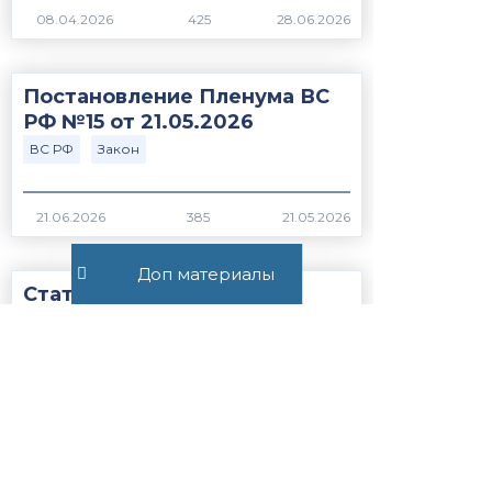
425
Постановление Пленума ВС
РФ №15 от 21.05.2026
ВС РФ
Закон
385
Доп материалы
Статья 56.1. Особенности
применения пониженных
налоговых ставок, налоговых
льгот, пониженных тарифов
страховых взносов н...
Закон
НК РФ
1252