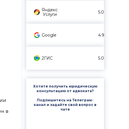
Яндекс
5.0
Услуги
Google
4.9
2ГИС
5.0
Хотите получить юридическую
консультацию от адвоката?
вии
Подпишитесь на Телеграм-
канал и задайте свой вопрос в
чате
ен в