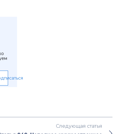
ко
уем
дписаться
Следующая статья