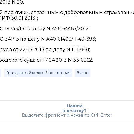
013 N 20;
й практики, связанным с добровольным страховани
РФ 30.01.2013);
-19745/13 по делу N А56-64465/2012;
341/13 по делу N А40-61403/11-43-393;
а от 22.05.2013 по делу N 11-13631;
ского суда от 17.04.2013 N 33-6362.
Гражданский кодекс Часть вторая
Закон
Нашли
опечатку?
Выделите фрагмент и нажмите Ctrl+Enter