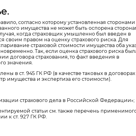
е.
равило, согласно которому установленная сторонами
ванного имущества не может быть оспорена сторона
лучая, когда страховщик умышленно был введен в
я своим правом на оценку страхового риска. Для
спаривание страховой стоимости имущества оба ука
новременно. Так, если оценка страхового риска был
и договора страхования, то факт введения в
го значения.
ны в ст. 945 ГК РФ (в качестве таковых в договорах
р имущества и экспертиза его стоимости).
ганизации страхового дела в Российской Федерации»;
нтируемой статьи см. также перечень применимог
и к ст. 927 ГК РФ.