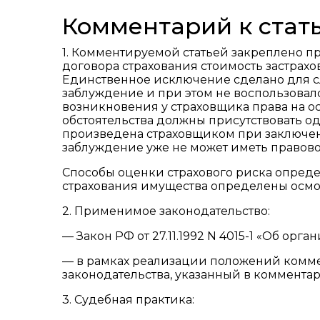
Комментарий к стать
1. Комментируемой статьей закреплено п
договора страхования стоимость застрахо
Единственное исключение сделано для с
заблуждение и при этом не воспользовалс
возникновения у страховщика права на о
обстоятельства должны присутствовать од
произведена страховщиком при заключени
заблуждение уже не может иметь правово
Способы оценки страхового риска определе
страхования имущества определены осмот
2. Применимое законодательство:
— Закон РФ от 27.11.1992 N 4015-1 «Об ор
— в рамках реализации положений комме
законодательства, указанный в комментари
3. Судебная практика: