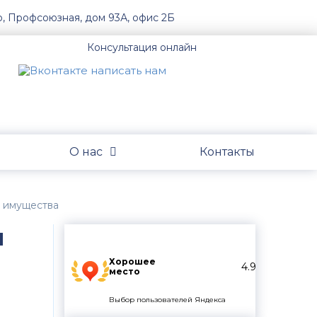
о, Профсоюзная, дом 93А, офис 2Б
Консультация онлайн
О нас
Контакты
и имущества
и
Хорошее
4.9
место
Выбор пользователей Яндекса