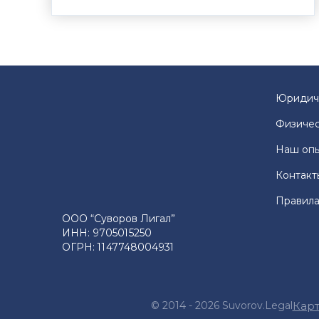
Юридич
Физичес
Наш оп
Контакт
Правила
ООО “Суворов Лигал”
ИНН: 9705015250
ОГРН: 1147748004931
© 2014 - 2026 Suvorov.Legal
Карт