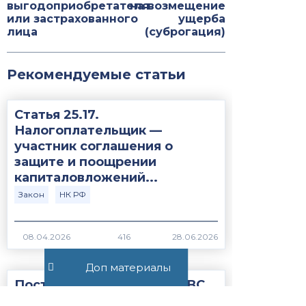
выгодоприобретателя
на возмещение
или застрахованного
ущерба
лица
(суброгация)
Рекомендуемые статьи
Статья 25.17.
Налогоплательщик —
участник соглашения о
защите и поощрении
капиталовложений...
Закон
НК РФ
416
Доп материалы
Постановление Пленума ВС
РФ №15 от 21.05.2026