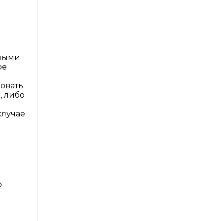
зными
ое
вовать
, либо
случае
о