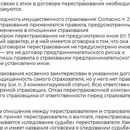
 связи с этим в договоре перестрахования необход
рахуются.
видность имущественного страхования. Согласно п. 2
страхования применяются правила, предусмотренные
именению в отношении страхования
ором перестрахования не предусмотрено иное (ст. 
 характер, и в ней имеется оговорка о том, что она
договором перестрахования не предусмотрено иное
 — это не договор предпринимательского риска; к
лишь правила о страховании предпринимательског
е установлено иное.
трахования косвенно заинтересован в указанном дог
щищенность самого страхователя, но у него нет пра
у (см. п. 3 комментируемой статьи). Всю ответствен
прямой страховщик. Отказ перестраховочной компан
го страховщика от ответственности перед страховат
в отношения между перестрахователем и страховате
е принял перестрахователь о выплате, перестрахов
ывается «следование судьбе» перестрахователя. Ка
ор и имеет название «оговорка о следовании судьбе»