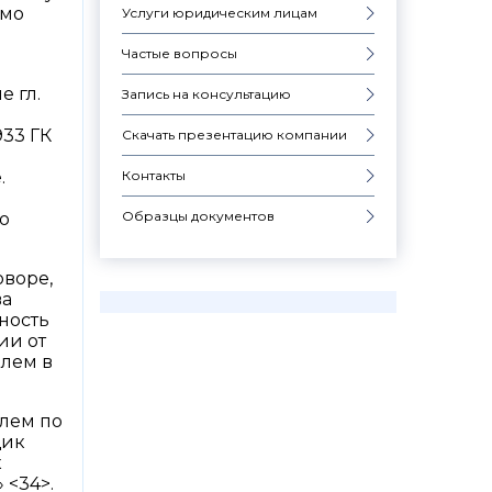
имо
Услуги юридическим лицам
Частые вопросы
 гл.
Запись на консультацию
933 ГК
Скачать презентацию компании
Контакты
.
Образцы документов
о
оворе,
ва
ность
ии от
елем в
лем по
щик
к
 <34>.