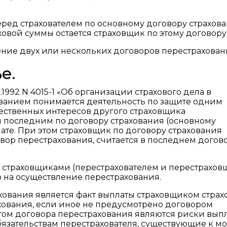
еред страхователем по основному договору страхова
овой суммы остается страховщик по этому договору
ение двух или нескольких договоров перестрахован
е.
.11.1992 N 4015-1 «Об организации страхового дела в
анием понимается деятельность по защите одним
ственных интересов другого страховщика
ым последним по договору страхования (основному
лате. При этом страховщик по договору страхования
вор перестрахования, считается в последнем догов
 страховщиками (перестрахователем и перестрахов
на осуществление перестрахования.
хования является факт выплаты страховщиком страх
хования, если иное не предусмотрено договором
том договора перестрахования являются риски вып
язательствам перестрахователя, существующие к м