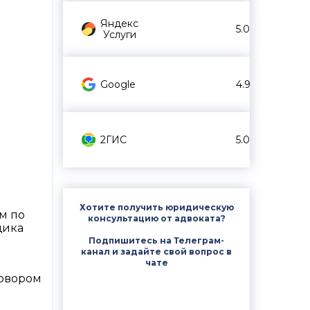
Яндекс
5.0
Услуги
Google
4.9
2ГИС
5.0
Хотите получить юридическую
м по
консультацию от адвоката?
щика
Подпишитесь на Телеграм-
канал и задайте свой вопрос в
чате
говором