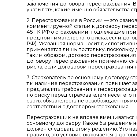
заключения договора перестрахования. В
указывать, какие именно обязательства ст
2. Перестрахование в России — это разно
комментируемой статьи к договору пере
48 ГК РФ о страховании, подлежащие пр
предпринимательского риска, если догов
РФ). Указанная норма носит диспозитивный
применяется лишь постольку, поскольку 
Таким образом, договор перестрахования
договору перестрахования применяются 
риска, если договором перестрахования н
3. Страхователь по основному договору с
т.к. наличие перестрахования повышает за
предъявлять требования к перестраховщик
по риску перед страхователем несет его 
своих обязательств не освобождает прямо
соответствии с договором страхования.
Перестраховщик не вправе вмешиваться 
основному договору. Какое бы решение н
должен следовать этому решению. Это наз
правило, это условие включается в догов