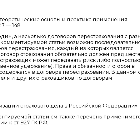
о: теоретические основы и практика применения:
47 — 148.
один, а несколько договоров перестрахования с ра
 4 комментируемой статьи возможно последовательн
ов перестрахования, каждый из которых является
 договор страхования обязательно должен предшест
страховщик может передавать риск либо полностью
ственное удержание). Права и обязанности сторон в
 содержатся в договоре перестрахования. В данном 
теля и других страховщиков по договорам
ганизации страхового дела в Российской Федерации»;
нтируемой статьи см. также перечень применимог
и к ст. 927 ГК РФ.