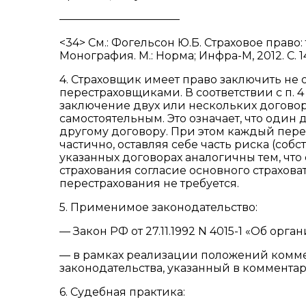
———————————
<34> См.: Фогельсон Ю.Б. Страховое прав
Монография. М.: Норма; Инфра-М, 2012. С. 1
4. Страховщик имеет право заключить не 
перестраховщиками. В соответствии с п.
заключение двух или нескольких договор
самостоятельным. Это означает, что один
другому договору. При этом каждый пере
частично, оставляя себе часть риска (соб
указанных договорах аналогичны тем, что
страхования согласие основного страхова
перестрахования не требуется.
5. Применимое законодательство:
— Закон РФ от 27.11.1992 N 4015-1 «Об ор
— в рамках реализации положений комме
законодательства, указанный в комментари
6. Судебная практика: