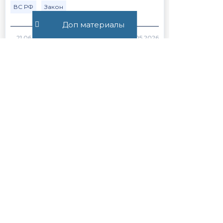
ВС РФ
Закон
Доп материалы
371
Статья 56.1. Особенности
применения пониженных
налоговых ставок, налоговых
льгот, пониженных тарифов
страховых взносов н...
Закон
НК РФ
1241
Все публикации