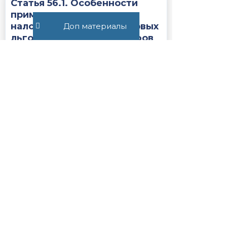
Статья 56.1. Особенности
применения пониженных
налоговых ставок, налоговых
Доп материалы
льгот, пониженных тарифов
страховых взносов н...
Закон
НК РФ
1243
Все публикации
+7 (495) 532-54-57
+7 (926) 174-26-83
Консультация онлайн