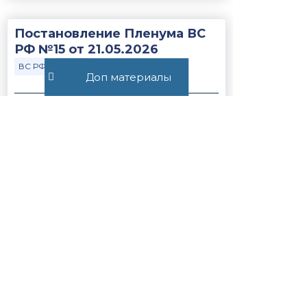
Постановление Пленума ВС
РФ №15 от 21.05.2026
ВС РФ
Закон
Доп материалы
370
Статья 56.1. Особенности
применения пониженных
налоговых ставок, налоговых
льгот, пониженных тарифов
страховых взносов н...
Закон
НК РФ
1239