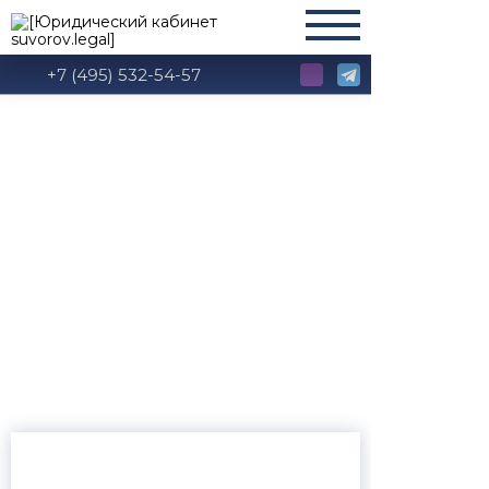
+7 (495) 532-54-57
Глава 31 АПК РФ:
Производство по
делам о признании и
приведении в
исполнение
решений
иностранных судов и
иностранных
арбитражных
решений