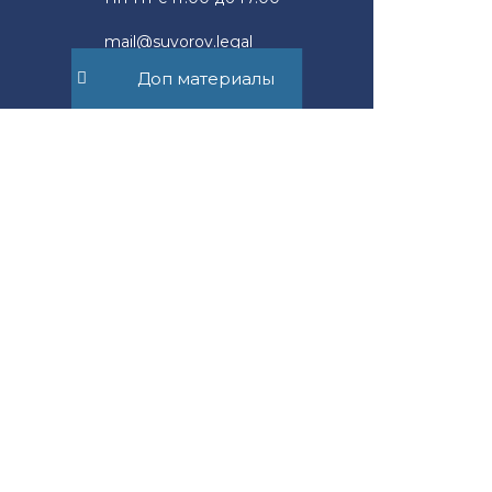
mail@suvorov.legal
Доп материалы
117279, г. Москва,
ул. Профсоюзная, д. 93А,
офис 2Б
Юридическим лицам
Новости компании
Физическим лицам
Новости права
Наш опыт
Блог адвоката
Контакты
Правовой журнал