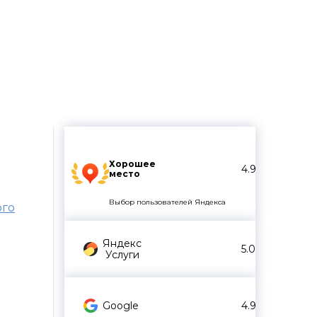
ресмотру судебных
ра
Хорошее
4.9
место
Выбор пользователей Яндекса
ого
Яндекс
5.0
Услуги
Google
4.9