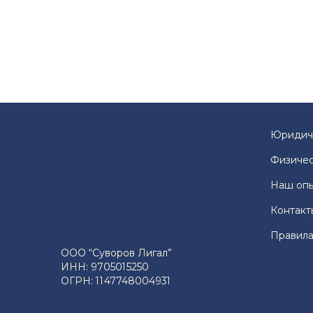
Юридич
Физичес
Наш оп
Контакт
Правила
ООО “Суворов Лигал”
ИНН: 9705015250
ОГРН: 1147748004931