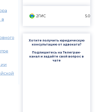
ора
2ГИС
5.0
 в
овного
Хотите получить юридическую
консультацию от адвоката?
отре
Подпишитесь на Телеграм-
канал и задайте свой вопрос в
чате
ции
сийской