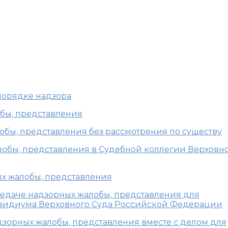
Ф: Производство по пе
ктов в порядке надзо
 порядке надзора
обы, представления
лобы, представления без рассмотрения по существу
алобы, представления в Судебной коллегии Верховн
ых жалобы, представления
ередаче надзорных жалобы, представления для
езидиума Верховного Суда Российской Федерации
адзорных жалобы, представления вместе с делом для