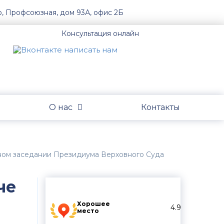
о, Профсоюзная, дом 93А, офис 2Б
Консультация онлайн
О нас
Контакты
бном заседании Президиума Верховного Суда
че
Хорошее
4.9
место