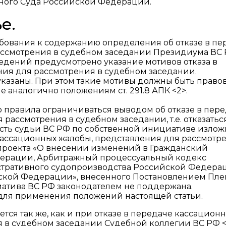
ного Суда Российской Федерации.
е.
бования к содержанию определения об отказе в пе
ассмотрения в судебном заседании Президиума ВС 
дений предусмотрено указание мотивов отказа в
ния для рассмотрения в судебном заседании.
указаны. При этом такие мотивы должны быть прав
 аналогично положениям ст. 291.8 АПК <2>.
о правила ограничиваться выводом об отказе в пер
рассмотрения в судебном заседании, т.е. отказаться
сть судьи ВС РФ по собственной инициативе излож
кассационных жалобы, представления для рассмотр
онопроекта «О внесении изменений в Гражданский
ерации, Арбитражный процессуальный кодекс
тративного судопроизводства Российской Федера
ской Федерации», внесенного Постановлением Пл
ициатива ВС РФ законодателем не поддержана.
н для применения положений настоящей статьи.
ся так же, как и при отказе в передаче кассацион
 в судебном заседании Судебной коллегии ВС РФ <