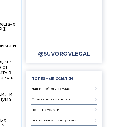
редаче
РФ.
овыми и
@SUVOROVLEGAL
едаче
 от
ить в
ения в
ПОЛЕЗНЫЕ ССЫЛКИ
Наши победы в судах
ции и
енума
Отзывы доверителей
Цены на услуги
ных
Все юридические услуги
1>.