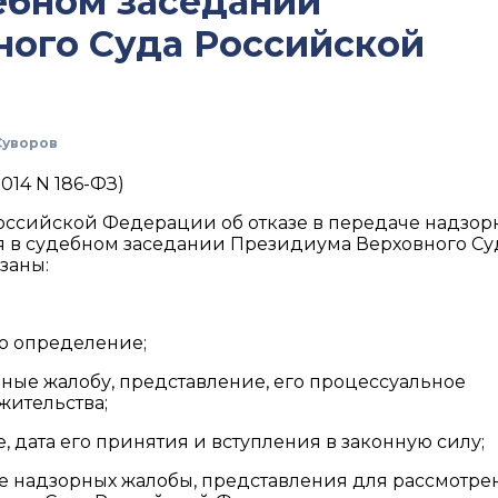
ебном заседании
ного Суда Российской
Суворов
014 N 186-ФЗ)
оссийской Федерации об отказе в передаче надзор
я в судебном заседании Президиума Верховного Су
заны:
о определение;
ные жалобу, представление, его процессуальное
жительства;
, дата его принятия и вступления в законную силу;
че надзорных жалобы, представления для рассмотре