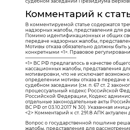
судебном заседании Президиума Верхов
Комментарий к стать
В комментируемой статье содержатся тре
надзорных жалобы, представления для р
Помимо идентификационных и общих све
передаче надзорных жалобы, представле
Мотивы отказа обязательно должны быть 
конкретными <1>. Правовое регулирование
———————————
<1> ВС РФ предлагалось в качестве общег
кассационных жалобы, представления для 
мотивировки, что не исключает возможно
определении мотивы отказа в передаче 
судебном заседании (см. п. 67 ст. 2 зак
процессуальный кодекс Российской Фед
Российской Федерации, Кодекс админис
отдельные законодательные акты Россий
ВС РФ от 03.10.2017 N 30). Указанная ин
<2> Комментарий к ст. 291.8 АПК актуале
Вопрос о государственной пошлине решает
жалобы, представления для рассмотрения