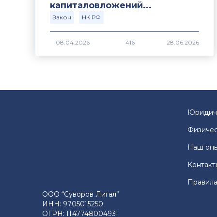
капиталовложений...
Закон
НК РФ
416
Юридич
Физичес
Наш оп
Контакт
Правила
ООО “Суворов Лигал”
ИНН: 9705015250
ОГРН: 1147748004931