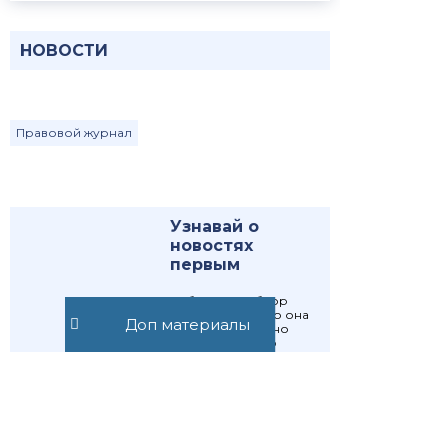
НОВОСТИ
Правовой журнал
Узнавай о
новостях
первым
Публикуем обзор
статьи, как только она
Доп материалы
выходит. Отдельно
информируем о
важных изменениях
закона
Подписаться