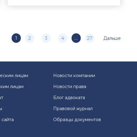
1
2
3
4
…
27
Дальше
еским лицам
Новости компании
ким лицам
Новости права
ыт
Блог адвоката
ы
Правовой журнал
 сайта
Образцы документов