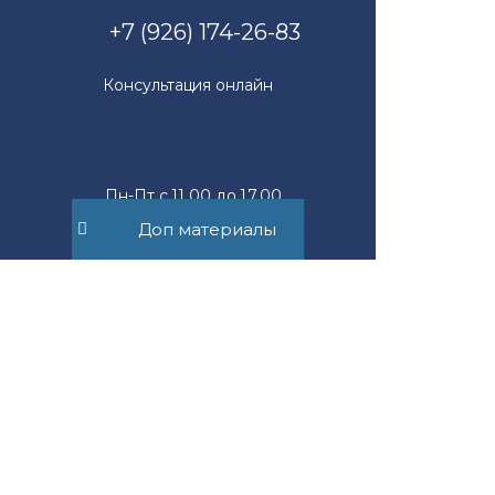
+7 (926) 174-26-83
Консультация онлайн
Пн-Пт с 11.00 до 17.00
Доп материалы
mail@suvorov.legal
117279, г. Москва,
ул. Профсоюзная, д. 93А,
офис 2Б
Юридическим лицам
Новости компании
Физическим лицам