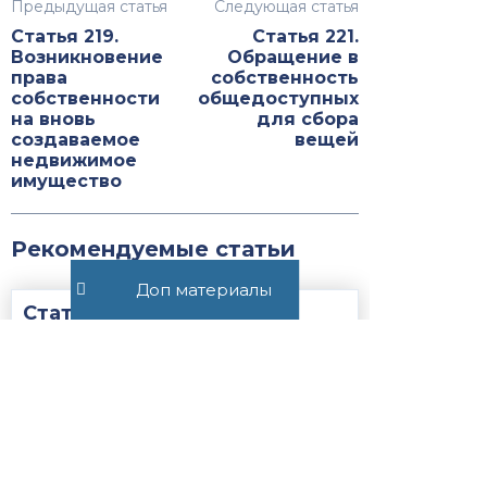
Предыдущая статья
Следующая статья
Статья 219.
Статья 221.
Возникновение
Обращение в
права
собственность
собственности
общедоступных
на вновь
для сбора
создаваемое
вещей
недвижимое
имущество
Рекомендуемые статьи
Доп материалы
Статья 25.17.
Налогоплательщик —
участник соглашения о
защите и поощрении
капиталовложений...
Закон
НК РФ