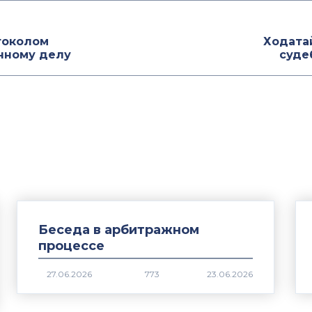
токолом
Ходата
нному делу
суде
Беседа в арбитражном
процессе
773