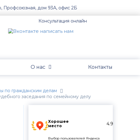
о, Профсоюзная, дом 93А, офис 2Б
Консультация онлайн
О нас
Контакты
обы по гражданским делам
удебного заседания по семейному делу
Хорошее
4.9
место
Выбор пользователей Яндекса