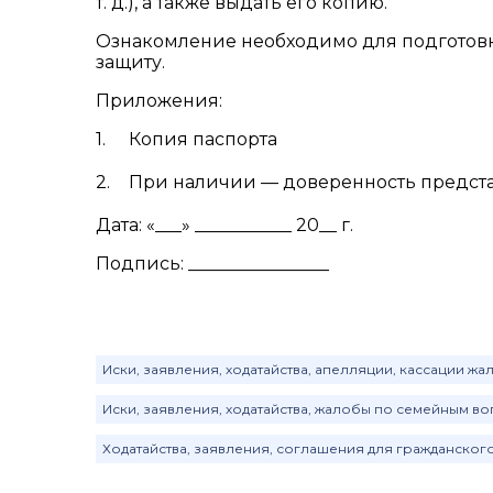
т. д.), а также выдать его копию.
Ознакомление необходимо для подготовк
защиту.
Приложения:
Копия паспорта
При наличии — доверенность предст
Дата: «___» ___________ 20__ г.
Подпись: ________________
Иски, заявления, ходатайства, апелляции, кассации ж
Иски, заявления, ходатайства, жалобы по семейным в
Ходатайства, заявления, соглашения для гражданског