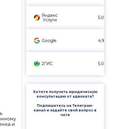
Яндекс
5.0
Услуги
Google
4.9
2ГИС
5.0
Хотите получить юридическую
консультацию от адвоката?
Подпишитесь на Телеграм-
канал и задайте свой вопрос в
ь
чате
занному
енка и