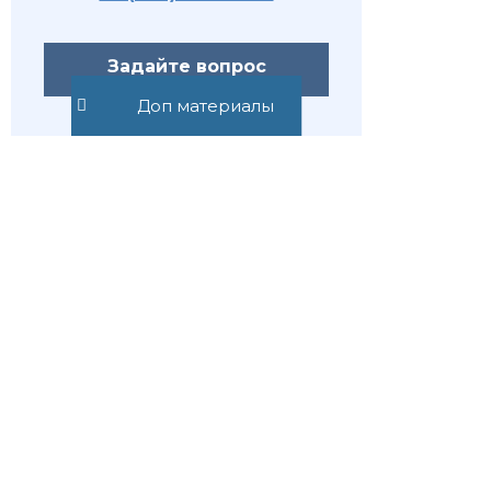
Задайте вопрос
Доп материалы
ОТРАСЛИ
+7 (495) 532-54-57
+7 (926) 174-26-83
Консультация онлайн