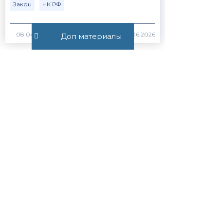
Закон
НК РФ
415
Доп материалы
Постановление Пленума ВС
РФ №15 от 21.05.2026
ВС РФ
Закон
372
Статья 56.1. Особенности
применения пониженных
налоговых ставок, налоговых
льгот, пониженных тарифов
страховых взносов н...
Закон
НК РФ