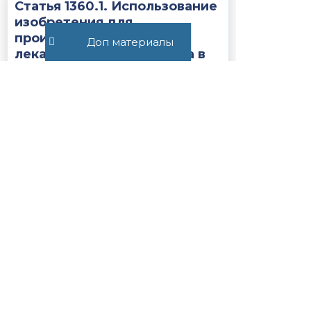
Статья 1360.1. Использование
изобретения для
производства
Доп материалы
лекарственного средства в
целях его экспорта в
соответствии с ...
1063
Статья 1240.1. Результат
интеллектуальной
деятельности, созданный
при выполнении
государственного или
муниципального кон...
4150