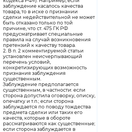
кодекса РФ»). Например, если
заблуждение касалось качества
товара, то в иске о признании
сделки недействительной не может
быть отказано только по той
причине, что ст. 475 ГК РФ
предусматривает специальные
правила на случай возникновения
претензий к качеству товара.
2. В п. 2 комментируемой статьи
установлен неисчерпывающий
перечень условий,
конкретизирующих возможность
признания заблуждения
существенным.
Заблуждение предполагается
существенным, в частности: если
сторона допустила оговорку, описку,
опечатку и т.п.; если сторона
заблуждается по поводу тождества
предмета сделки или таких его
качеств, которые в обороте
рассматриваются как существенные;
если сторона заблуждается в