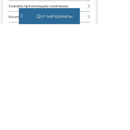
Скачать презентацию компании
Доп материалы
Контакты
Образцы документов
Узнавай о
новостях
первым
Публикуем обзор
статьи, как только она
выходит. Отдельно
информируем о
важных изменениях
закона
Подписаться