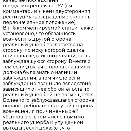
качестве последствия
предусмотренная ст. 167 (см.
комментарий к ней) двусторонняя
реституция (возвращение сторон в
первоначальное положение).
В п. 6 комментируемой статьи также
установлено, что обязанность
возместить другой стороне
реальный ущерб возлагается на
сторону, по иску которой сделка
признана недействительной, т.е. на
заблуждавшуюся сторону. Вместе с
тем если другая сторона знала или
должна была знать о наличии
заблуждения, в том числе если
заблуждение возникло вследствие
зависящих от нее обстоятельств, то
реальный ущерб ей не возмещается.
Более того, заблуждавшаяся сторона
вправе требовать от другой стороны
возмещения причиненных ей
убытков (т.е. в том числе помимо
реального ущерба и упущенной
выгоды), если докажет, что