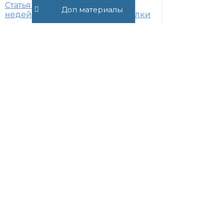
Статья 180. Последствия
Доп материалы
недействительности части сделки
Статья 181. Сроки исковой давности
по недействительным сделкам
+7 (495) 532-54-57
+7 (926) 174-26-83
Консультация онлайн
Пн-Пт с 11.00 до 17.00
mail@suvorov.legal
117279, г. Москва,