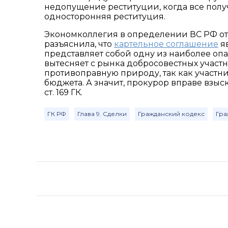
недопущение реституции, когда все получ
односторонняя реституция.
Экономколлегия в определении ВС РФ от 
разъяснила, что
картельное соглашение
яв
представляет собой одну из наиболее оп
вытесняет с рынка добросовестных участн
противоправную природу, так как участни
бюджета. А значит, прокурор вправе взыск
ст. 169 ГК.
ГК РФ
Глава 9. Сделки
Гражданский кодекс
Гра