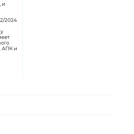
 и
62/2024
ку
меет
ного
2 АПК и