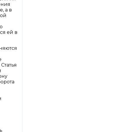
ения
, а в
кой
о
ся ей в
лняются
е
Статья
й
ону
борота
и
ь