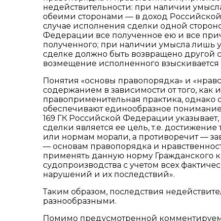
недействительности: при наличии умысла
обеими сторонами — в доход Российской 
случае исполнения сделки одной стороно
Федерации все полученное ею и все при
полученного; при наличии умысла лишь у
сделке должно быть возвращено другой с
возмещение исполненного взыскивается
Понятия «основы правопорядка» и «нравс
содержанием в зависимости от того, как 
правоприменительная практика, однако о
обеспечивают единообразное понимание 
169 ГК Российской Федерации указывае
сделки является ее цель, т.е. достижение 
или нормам морали, а противоречит — за
— основам правопорядка и нравственност
применять данную норму Гражданского к
судопроизводства с учетом всех фактичес
нарушений и их последствий».
Таким образом, последствия недействите
разнообразными.
Помимо предусмотренной комментируемой