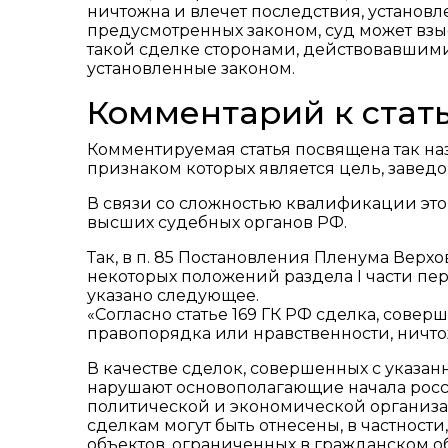
ничтожна и влечет последствия, установле
предусмотренных законом, суд может взы
такой сделке сторонами, действовавшим
установленные законом.
Комментарий к стать
Комментируемая статья посвящена так 
признаком которых является цель, завед
В связи со сложностью квалификации эт
высших судебных органов РФ.
Так, в п. 85 Постановления Пленума Верх
некоторых положений раздела I части п
указано следующее.
«Согласно статье 169 ГК РФ сделка, сове
правопорядка или нравственности, ничто
В качестве сделок, совершенных с указа
нарушают основополагающие начала рос
политической и экономической организац
сделкам могут быть отнесены, в частност
объектов, ограниченных в гражданском о