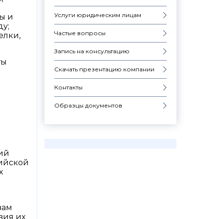
Услуги юридическим лицам
ры и
у;
Частые вопросы
елки,
Запись на консультацию
ты
Скачать презентацию компании
Контакты
Образцы документов
ий
сийской
х
вам
вия их