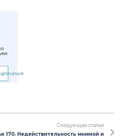
ко
уем
дписаться
Следующая статья
ья 170. Недействительность мнимой и