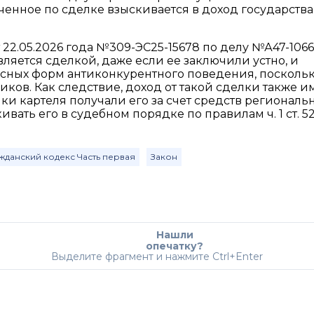
енное по сделке взыскивается в доход государства,
22.05.2026 года №309-ЭС25-15678 по делу №А47-106
ляется сделкой, даже если ее заключили устно, и
асных форм антиконкурентного поведения, посколь
иков. Как следствие, доход от такой сделки также и
ки картеля получали его за счет средств региональ
ивать его в судебном порядке по правилам ч. 1 ст. 5
жданский кодекс Часть первая
Закон
Нашли
опечатку?
Выделите фрагмент и нажмите Ctrl+Enter