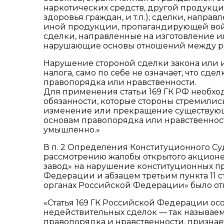
наркотических средств, другой продукц
здоровья граждан, и т.п.); сделки, напра
иной продукции, пропагандирующей войн
сделки, направленные на изготовление и
нарушающие основы отношений между р
Нарушение стороной сделки закона или ин
налога, само по себе не означает, что сд
правопорядка или нравственности.
Для применения статьи 169 ГК РФ необходи
обязанности, которые стороны стремилис
изменение или прекращение существующ
основам правопорядка или нравственности
умышленно.»
В п. 2 Определения Конституционного Суд
рассмотрению жалобы открытого акцион
завод» на нарушение конституционных пр
Федерации и абзацем третьим пункта 11 
органах Российской Федерации» было о
«Статья 169 ГК Российской Федерации ос
недействительных сделок — так называе
правопорядка и нравственности, признае