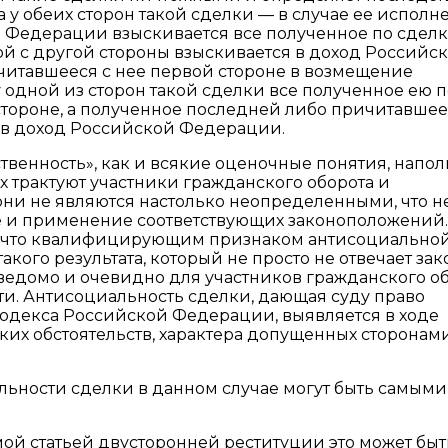
 у обеих сторон такой сделки — в случае ее исполн
Федерации взыскивается все полученное по сделке
й с другой стороны взыскивается в доход Российс
читавшееся с нее первой стороне в возмещение
 одной из сторон такой сделки все полученное ею п
тороне, а полученное последней либо причитавшее
 в доход Российской Федерации.
твенность», как и всякие оценочные понятия, напо
их трактуют участники гражданского оборота и
ни не являются настолько неопределенными, что н
и применение соответствующих законоположений. 
т, что квалифицирующим признаком антисоциально
такого результата, который не просто не отвечает зак
ведомо и очевидно для участников гражданского о
и. Антисоциальность сделки, дающая суду право
одекса Российской Федерации, выявляется в ходе
ких обстоятельств, характера допущенных сторонам
льности сделки в данном случае могут быть самыми
 статьей двусторонней реституции это может быт