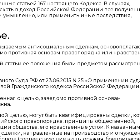
нные статьей 167 настоящего Кодекса. В случаях,
скать в доход Российской Федерации все полученн
и умышленно, или применить иные последствия,
е.
называемым антисоциальным сделкам, основополаг
омо противная основам правопорядка или нравствен
ой статьи ее положения были предметом рассмотре
овного Суда РФ от 23.06.2015 N 25 «О применении су
ервой Гражданского кодекса Российской Федерации
ршенная с целью, заведомо противной основам
жна.
нной целью, могут быть квалифицированы сделки, к
сийского правопорядка, принципы общественной,
ии общества, его нравственные устои. К названны
и, сделки, направленные на производство и отчужде
бороте (соответствующие виды оружия, боеприпасов