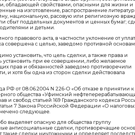
ии, обладающей свойствами, опасными для жизни и
вленные на изготовление, распространение литерату
у, национальную, расовую или религиозную вражд
ли сбыт поддельных документов и ценных бумаг; сд
одителями и детьми.
ого правового акта, в частности уклонение от упла
елка совершена с целью, заведомо противной основам
мо установить, что цель сделки, а также права и
ь установить при ее совершении, либо желаемое
их прав и обязанностей заведомо противоречили
, и хотя бы одна из сторон сделки действовала
а РФ от 08.06.2004 N 226-О «Об отказе в принятии к
ерного общества «Уфимский нефтеперерабатывающ
ав и свобод статьей 169 Гражданского кодекса Рос
статьи 7 Закона Российской Федерации «О налоговы
тмечено следующее.
обо выделяет опасную для общества группу
мые антисоциальные сделки, противоречащие осно
т такие сделки ничтожными и определяет последст