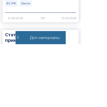
ВС РФ
Закон
391
Статья 56.1. Особенности
Доп материалы
применения пониженных
налоговых ставок, налоговых
льгот, пониженных тарифов
страховых взносов н...
Закон
НК РФ
1255
Все публикации