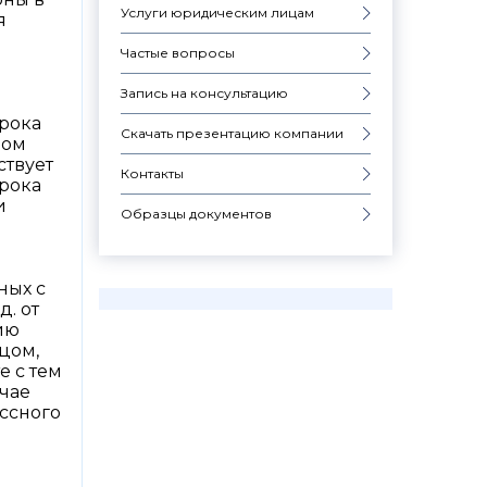
Услуги юридическим лицам
я
Частые вопросы
Запись на консультацию
рока
Скачать презентацию компании
дом
ствует
Контакты
рока
и
Образцы документов
ных с
. от
ию
ицом,
е с тем
учае
ссного