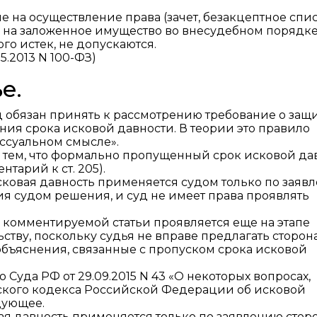
е на осуществление права (зачет, безакцептное спи
на заложенное имущество во внесудебном порядке и 
го истек, не допускаются.
5.2013 N 100-ФЗ)
е.
уд обязан принять к рассмотрению требование о защ
ния срока исковой давности. В теории это правило
ессуальном смысле».
 тем, что формально пропущенный срок исковой да
тарий к ст. 205).
исковая давность применяется судом только по заяв
ия судом решения, и суд не имеет права проявлять
 комментируемой статьи проявляется еще на этапе
ству, поскольку судья не вправе предлагать сторон
объяснения, связанные с пропуском срока исковой
 Суда РФ от 29.09.2015 N 43 «О некоторых вопросах,
ского кодекса Российской Федерации об исковой
едующее.
овая давность применяется только по заявлению стор