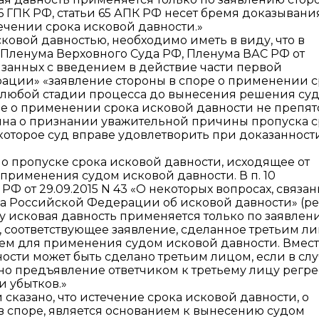
56 ГПК РФ, статьи 65 АПК РФ несет бремя доказывани
ечении срока исковой давности.»
ковой давностью, необходимо иметь в виду, что в
я Пленума Верховного Суда РФ, Пленума ВАС РФ от
связанных с введением в действие части первой
ации» «заявление стороны в споре о применении с
а любой стадии процесса до вынесения решения су
ие о применении срока исковой давности не препят
на о признании уважительной причины пропуска с
 которое суд вправе удовлетворить при доказанност
е о пропуске срока исковой давности, исходящее от
 применения судом исковой давности. В п. 10
Ф от 29.09.2015 N 43 «О некоторых вопросах, связан
 Российской Федерации об исковой давности» (ред
ку исковая давность применяется только по заявлен
Ф), соответствующее заявление, сделанное третьим л
ем для применения судом исковой давности. Вмест
ости может быть сделано третьим лицом, если в сл
но предъявление ответчиком к третьему лицу регре
 убытков.»
 сказано, что истечение срока исковой давности, о
в споре, является основанием к вынесению судом