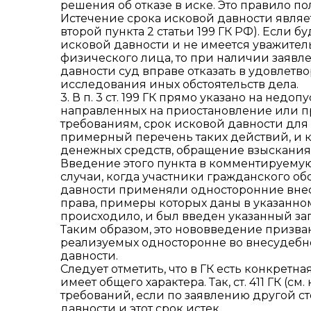
решения об отказе в иске. Это правило п
Истечение срока исковой давности являет
второй пункта 2 статьи 199 ГК РФ). Если б
исковой давности и не имеется уважител
физического лица, то при наличии заявл
давности суд вправе отказать в удовлетв
исследования иных обстоятельств дела.
3. В п. 3 ст. 199 ГК прямо указано на не
направленных на приостановление или п
требованиям, срок исковой давности для 
примерный перечень таких действий, и к 
денежных средств, обращение взыскания
Введение этого пункта в комментируемую 
случаи, когда участники гражданского о
давности применяли односторонние вне
права, примеры которых даны в указанном
происходило, и был введен указанный зап
Таким образом, это нововведение призва
реализуемых односторонне во внесудебн
давности.
Следует отметить, что в ГК есть конкретн
имеет общего характера. Так, ст. 411 ГК (с
требований, если по заявлению другой 
давности и этот срок истек.