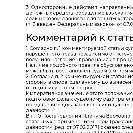
3. Односторонние действия, направленны
денежных средств, обращение взыскания 
срок исковой давности для защиты которо
(п. 3 введен Федеральным законом от 07.0
Комментарий к стать
1. Согласно п. 1 комментируемой статьи с
нарушенного права независимо от истече
получило название «право на иск в проц
Наличие подобного правила обусловлено
может быть восстановлен судом (см. коммен
2. Согласно п. 2 комментируемой статьи 
стороны в споре, сделанному до вынесен
инициативу в этом вопросе.
Императивное значение этого положения
подготовки дела к судебному разбиратель
представлять доказательства или давать 
давности.
В п. 10 Постановления Пленума Верховного
связанных с применением норм Граждан
давности» (ред. от 07.02.2017) сказано сл
«Согласно пункту 2 статьи 199 ГК РФ иск