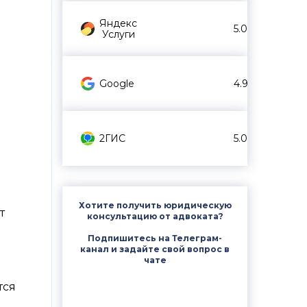
Яндекс
5.0
Услуги
Google
4.9
2ГИС
5.0
Хотите получить юридическую
т
консультацию от адвоката?
Подпишитесь на Телеграм-
о
канал и задайте свой вопрос в
чате
тся