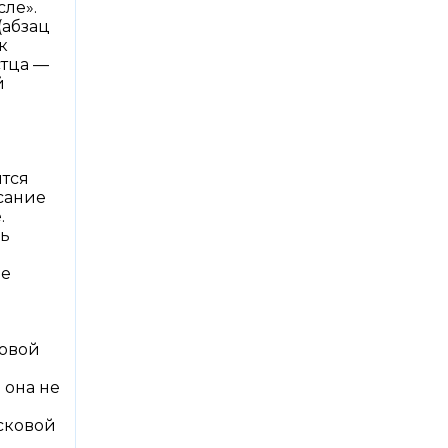
сле».
(абзац
к
стца —
й
ится
исание
.
сь
ие
ковой
 она не
сковой