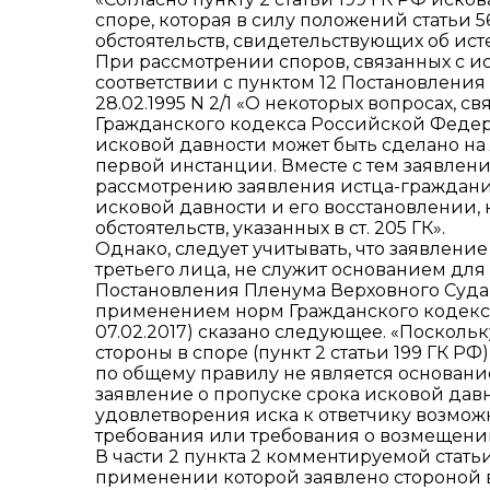
споре, которая в силу положений статьи 
обстоятельств, свидетельствующих об ист
При рассмотрении споров, связанных с ис
соответствии с пунктом 12 Постановлени
28.02.1995 N 2/1 «О некоторых вопросах, 
Гражданского кодекса Российской Федер
исковой давности может быть сделано н
первой инстанции. Вместе с тем заявлен
рассмотрению заявления истца-граждани
исковой давности и его восстановлении,
обстоятельств, указанных в ст. 205 ГК».
Однако, следует учитывать, что заявлени
третьего лица, не служит основанием для
Постановления Пленума Верховного Суда Р
применением норм Гражданского кодекса
07.02.2017) сказано следующее. «Посколь
стороны в споре (пункт 2 статьи 199 ГК Р
по общему правилу не является основани
заявление о пропуске срока исковой давн
удовлетворения иска к ответчику возмож
требования или требования о возмещении
В части 2 пункта 2 комментируемой статьи
применении которой заявлено стороной 