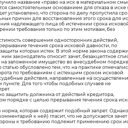
олучило название «право на иск в материальном смы
ся самостоятельным основанием для отказа в иске 
удет установлено, что сторона по делу пропустила сро
ьных причин для восстановления этого срока для и
ения надлежащего лица об истечении срока исково
орении требования только по этим мотивам, без
допустимость совершения односторонних действий,
рерывание течения срока исковой давности, по
защиты которых истек. В этой норме закона содерж
ним законодатель относит: зачет, безакцептное сп
 на заложенное имущество во внесудебном порядке
статью обусловлено тем, что на практике отмечали
борота по требованиям с истекшим сроком исковой
судебные действия, направленные на осуществлен
 пункте. Для того чтобы подобных случаев не
рет.
но защитить должника от действий кредитора,
ом порядке с целью прерывания течения срока ис
ая норма, которая содержит подобный запрет. Однако
м. комментарий к ней) гласит, что не допускается зачет
стороны к требованию подлежит применению срок и