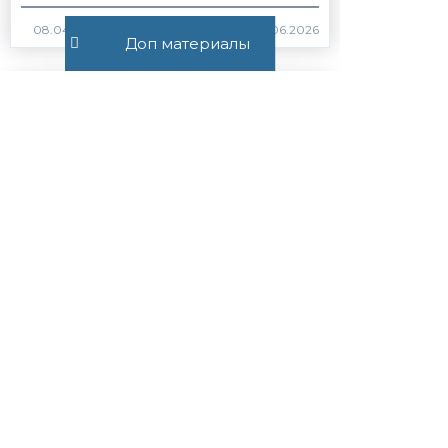
415
Доп материалы
Постановление Пленума ВС
РФ №15 от 21.05.2026
ВС РФ
Закон
372
Статья 56.1. Особенности
применения пониженных
налоговых ставок, налоговых
льгот, пониженных тарифов
страховых взносов н...
Закон
НК РФ