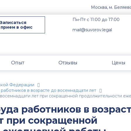
Москва, м. Беляев
Пн-Пт с 11:00 до 17:00
Записаться
 прием в офис
mail@suvorov.legal
Опыт
Отзывы
Цены
ской Федерации
 работников в возрасте до восемнадцати лет
 до восемнадцати лет при сокращенной продолжительности е
руда работников в возрас
т при сокращенной