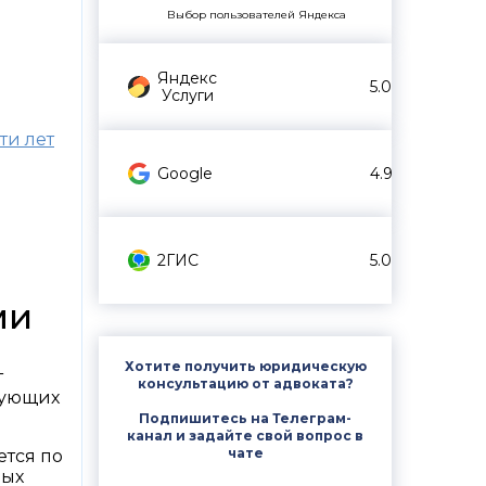
Выбор пользователей Яндекса
Яндекс
5.0
Услуги
ти лет
Google
4.9
2ГИС
5.0
ми
Хотите получить юридическую
т
консультацию от адвоката?
вующих
Подпишитесь на Телеграм-
канал и задайте свой вопрос в
чате
ется по
ных