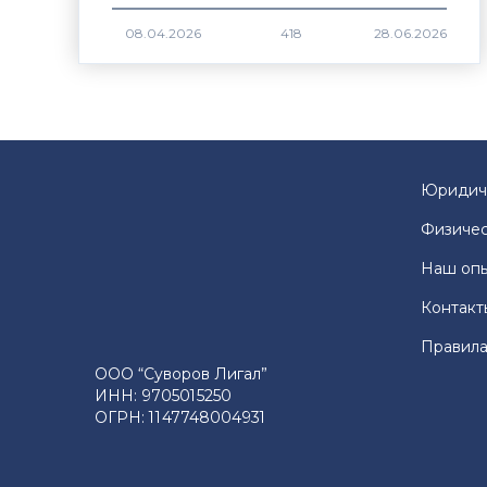
418
Юридич
Физичес
Наш оп
Контакт
Правила
ООО “Суворов Лигал”
ИНН: 9705015250
ОГРН: 1147748004931