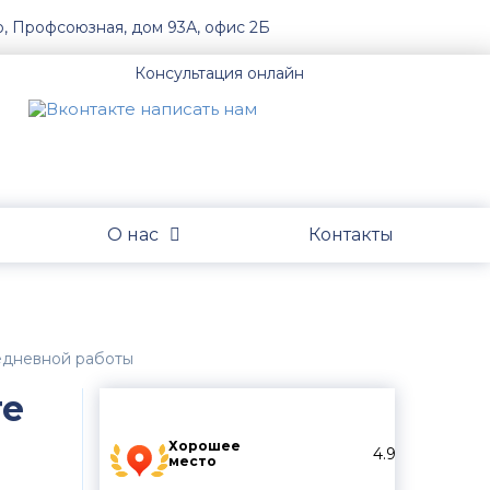
о, Профсоюзная, дом 93А, офис 2Б
Консультация онлайн
О нас
Контакты
жедневной работы
те
Хорошее
4.9
место