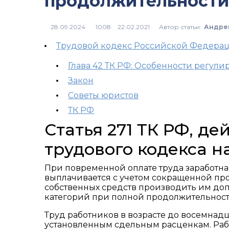
продолжительности
Автор статьи:
Андре
1008
Трудовой кодекс Российской Федера
Глава 42 ТК РФ: Особенности регули
Закон
Советы юристов
ТК РФ
Статья 271 ТК РФ, д
трудового кодекса н
При повременной оплате труда заработная
выплачивается с учетом сокращенной про
собственных средств производить им доп
категорий при полной продолжительност
Труд работников в возрасте до восемнадц
установленным сдельным расценкам. Рабо