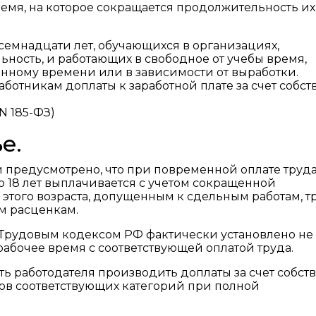
ремя, на которое сокращается продолжительность их
осемнадцати лет, обучающихся в организациях,
ность, и работающих в свободное от учебы время,
нному времени или в зависимости от выработки.
аботникам доплаты к заработной плате за счет собс
 N 185-ФЗ)
е.
й предусмотрено, что при повременной оплате труд
до 18 лет выплачивается с учетом сокращенной
этого возраста, допущенным к сдельным работам, т
м расценкам.
 Трудовым кодексом РФ фактически установлено не
абочее время с соответствующей оплатой труда.
сть работодателя производить доплаты за счет собст
ков соответствующих категорий при полной