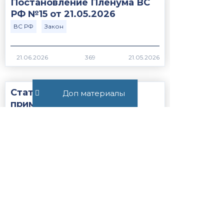
Постановление Пленума ВС
РФ №15 от 21.05.2026
ВС РФ
Закон
369
Статья 56.1. Особенности
Доп материалы
применения пониженных
налоговых ставок, налоговых
льгот, пониженных тарифов
страховых взносов н...
Закон
НК РФ
1236
Все публикации