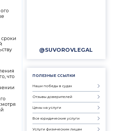
ного
же
а сроки
й
@SUVOROVLEGAL
ьству
вления
ПОЛЕЗНЫЕ ССЫЛКИ
о, что
Наши победы в судах
ачении
Отзывы доверителей
ого
смотря
Цены на услуги
ой
Все юридические услуги
Услуги физическим лицам