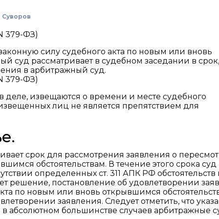
 Суворов
 N 379-ФЗ)
 законную силу судебного акта по новым или вновь
й суд рассматривает в судебном заседании в срок,
ения в арбитражный суд.
 N 379-ФЗ)
 в деле, извещаются о времени и месте судебного
извещенных лиц не является препятствием для
е.
вливает срок для рассмотрения заявления о пересмо
вшимся обстоятельствам. В течение этого срока суд
тствии определенных ст. 311 АПК РФ обстоятельств 
имает решение, постановление об удовлетворении зая
акта по новым или вновь открывшимся обстоятельст
влетворении заявления. Следует отметить, что ука
о в абсолютном большинстве случаев арбитражные 