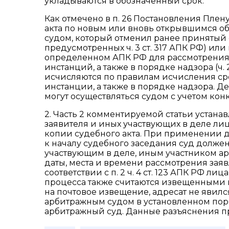
укладываются в обозначенный срок.
Как отмечено в п. 26 Постановления Плену
акта по новым или вновь открывшимся об
судом, который отменил ранее принятый с
предусмотренных ч. 3 ст. 317 АПК РФ) ил
определенном АПК РФ для рассмотрения 
инстанций, а также в порядке надзора (ч.
исчисляются по правилам исчисления сро
инстанции, а также в порядке надзора. Д
могут осуществляться судом с учетом конк
2. Часть 2 комментируемой статьи устана
заявителя и иных участвующих в деле ли
копии судебного акта. При применении д
к началу судебного заседания суд долже
участвующим в деле, иным участником ар
даты, места и времени рассмотрения заяв
соответствии с п. 2 ч. 4 ст. 123 АПК РФ л
процесса также считаются извещенными 
на почтовое извещение, адресат не явилс
арбитражным судом в установленном пор
арбитражный суд. Данные разъяснения п