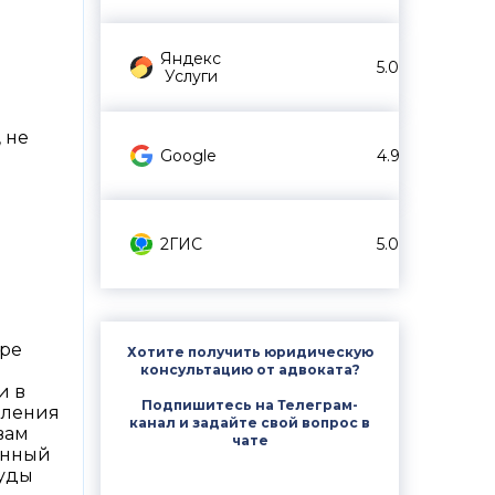
Яндекс
5.0
Услуги
 не
Google
4.9
2ГИС
5.0
тре
Хотите получить юридическую
консультацию от адвоката?
и в
Подпишитесь на Телеграм-
вления
канал и задайте свой вопрос в
вам
чате
занный
суды