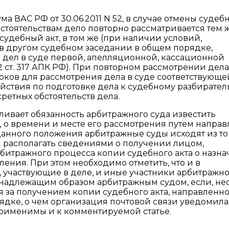
ма ВАС РФ от 30.06.2011 N 52, в случае отмены судеб
стоятельствам дело повторно рассматривается тем 
удебный акт, в том же (при наличии условий,
и в другом судебном заседании в общем порядке,
дел в суде первой, апелляционной, кассационной
 2 ст. 317 АПК РФ). При повторном рассмотрении дел
ков для рассмотрения дела в суде соответствующе
ействия по подготовке дела к судебному разбирател
ретных обстоятельств дела.
вливает обязанность арбитражного суда известить
ц о времени и месте его рассмотрения путем напра
анного положения арбитражные суды исходят из тог
н располагать сведениями о получении лицом,
битражного процесса копии судебного акта о назн
ления. При этом необходимо отметить, что и в
ица, участвующие в деле, и иные участники арбитражн
надлежащим образом арбитражным судом, если, не
я за получением копии судебного акта, направленн
ядке, о чем организация почтовой связи уведомила
рименимы и к комментируемой статье.