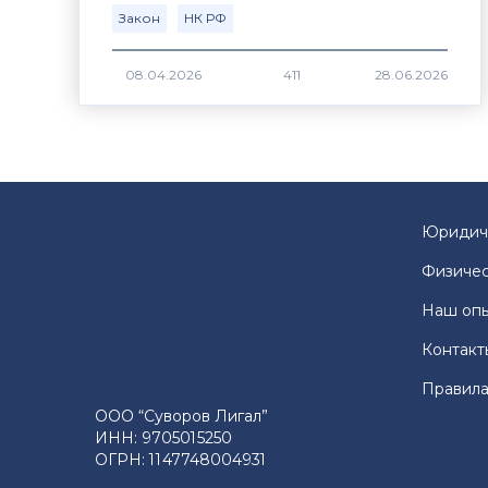
Закон
НК РФ
411
Юридич
Физичес
Наш оп
Контакт
Правила
ООО “Суворов Лигал”
ИНН: 9705015250
ОГРН: 1147748004931