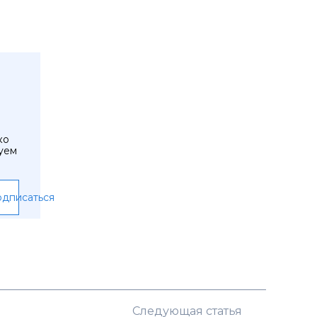
ко
уем
дписаться
Следующая статья