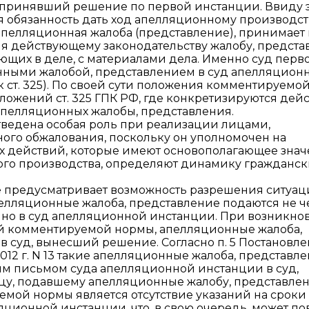
, принявший решение по первой инстанции. Ввиду 
 обязанность дать ход апелляционному производст
апелляционная жалоба (представление), принимает
ия действующему законодательству жалобу, предста
ующих в деле, с материалами дела. Именно суд перв
нными жалобой, представлением в суд апелляцион
 ст. 325). По своей сути положения комментируемой
ложений ст. 325 ГПК РФ, где конкретизируются дей
апелляционных жалобы, представления.
тведена особая роль при реализации лицами,
ого обжалования, поскольку он уполномочен на
х действий, которые имеют основополагающее зна
го производства, определяют динамику гражданск
е предусматривает возможность разрешения ситуац
пелляционные жалоба, представление подаются не ч
нно в суд апелляционной инстанции. При возникно
ний комментируемой нормы, апелляционные жалоба,
 суд, вынесший решение. Согласно п. 5 Постановл
012 г. N 13 такие апелляционные жалоба, представл
м письмом суда апелляционной инстанции в суд,
цу, подавшему апелляционные жалобу, представлен
емой нормы является отсутствие указаний на сроки
ционной инстанции, что, в свою очередь, может по