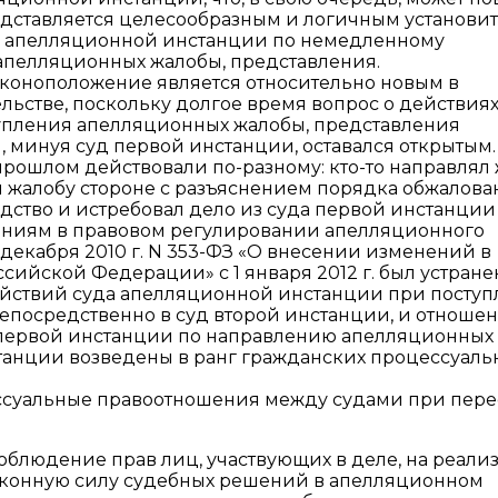
дставляется целесообразным и логичным установить 
а апелляционной инстанции по немедленному
апелляционных жалобы, представления.
законоположение является относительно новым в
ьстве, поскольку долгое время вопрос о действиях
упления апелляционных жалобы, представления
, минуя суд первой инстанции, оставался открытым
рошлом действовали по-разному: кто-то направлял
л жалобу стороне с разъяснением порядка обжалован
ство и истребовал дело из суда первой инстанции 
ниям в правовом регулировании апелляционного
декабря 2010 г. N 353-ФЗ «О внесении изменений в
ийской Федерации» с 1 января 2012 г. был устране
ействий суда апелляционной инстанции при посту
епосредственно в суд второй инстанции, и отноше
 первой инстанции по направлению апелляционных
танции возведены в ранг гражданских процессуаль
цессуальные правоотношения между судами при пер
соблюдение прав лиц, участвующих в деле, на реал
законную силу судебных решений в апелляционном