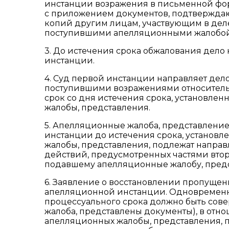
инстанции возражения в письменной фо
с приложением документов, подтверждаю
копий другим лицам, участвующим в деле,
поступившими апелляционными жалобой,
3. До истечения срока обжалования дело
инстанции.
4. Суд первой инстанции направляет де
поступившими возражениями относитель
срок со дня истечения срока, установле
жалобы, представления.
5. Апелляционные жалоба, представлени
инстанции до истечения срока, установ
жалобы, представления, подлежат напра
действий, предусмотренных частями второ
подавшему апелляционные жалобу, пред
6. Заявление о восстановлении пропущен
апелляционной инстанции. Одновременн
процессуального срока должно быть сов
жалоба, представлены документы), в отн
апелляционных жалобы, представления,