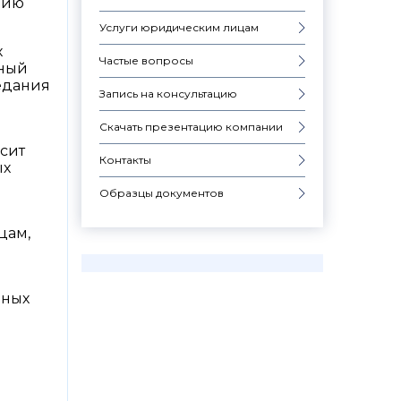
нию
Услуги юридическим лицам
х
Частые вопросы
вный
едания
Запись на консультацию
Скачать презентацию компании
сит
Контакты
ых
Образцы документов
цам,
нных