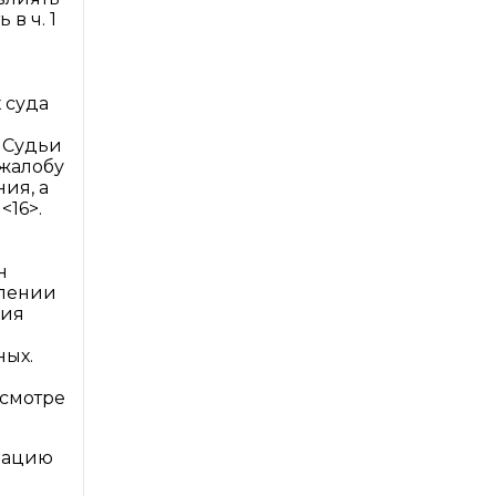
в ч. 1
 суда
. Судьи
 жалобу
ия, а
<16>.
н
плении
ния
ных.
есмотре
изацию