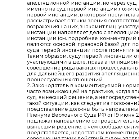
апелляционной инстанции, но через суд
именно на суд первой инстанции ложится
первой инстанции, в который поступила 
рассматривает с точки зрения соответств
возражения на них, знакомит лиц, участв
инстанции направляет дело с апелляцио
инстанции (см. подробнее: комментарий к
являются основой, правовой базой для по
суда первой инстанции после принятия 
Таким образом, суду первой инстанции о
участвующими в деле, права апелляционн
совершение ряда важных процессуальны
для дальнейшего развития апелляционно
процессуальных отношений.
2. Законодатель в комментируемой норм
часто возникающей на практике, когда а
суд, вынесший решение, а непосредстве
такой ситуации, как следует из положе
представление должны быть направлены в
Пленума Верховного Суда РФ от 19 июня 2
подлежат направлению сопроводительны
вынесший решение, о чем сообщается ли
представляется, недостатком комментиру
совершения таких действий судом апелля