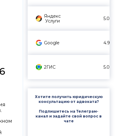
Яндекс
5.0
Услуги
Google
4.9
2ГИС
5.0
6
Хотите получить юридическую
консультацию от адвоката?
ия
.
Подпишитесь на Телеграм-
канал и задайте свой вопрос в
ажном
чате
й