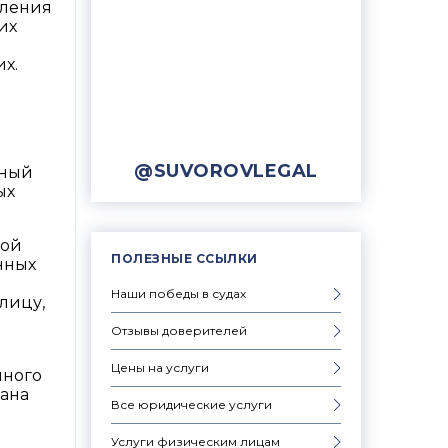
вления
их
х.
@SUVOROVLEGAL
вный
ых
ной
ПОЛЕЗНЫЕ ССЫЛКИ
нных
Наши победы в судах
лицу,
Отзывы доверителей
Цены на услуги
нного
дана
Все юридические услуги
Услуги физическим лицам