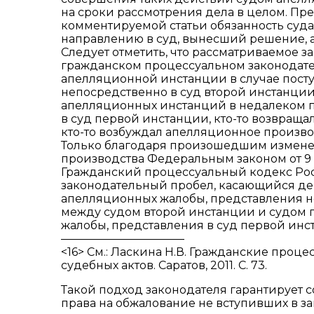
на сроки рассмотрения дела в целом. Пре
комментируемой статьи обязанность суд
направлению в суд, вынесший решение, 
Следует отметить, что рассматриваемое 
гражданском процессуальном законодател
апелляционной инстанции в случае пост
непосредственно в суд второй инстанции
апелляционных инстанций в недалеком п
в суд первой инстанции, кто-то возвраща
кто-то возбуждал апелляционное производ
Только благодаря произошедшим измене
производства Федеральным законом от 9 
Гражданский процессуальный кодекс Росс
законодательный пробел, касающийся д
апелляционных жалобы, представления н
между судом второй инстанции и судом
жалобы, представления в суд первой инс
———————————
<16> См.: Ласкина Н.В. Гражданские про
судебных актов. Саратов, 2011. С. 73.
Такой подход законодателя гарантирует 
права на обжалование не вступивших в 