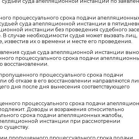
н судьей суда апелляционной инстанции по заявле
нного процессуального срока подачи апелляционны
 судьей суда апелляционной инстанции в пятидне
ляционной инстанции без проведения судебного зас
. В случае необходимости судья может вызвать лиц,
е, известив их о времени и месте его проведения.
аявления судья суда апелляционной инстанции выно
нного процессуального срока подачи апелляционн
го восстановлении.
 пропущенного процессуального срока подачи
и об отказе в его восстановлении направляются ли
его дня после дня вынесения соответствующего
щенного процессуального срока подачи апелляцио
подлежит. Доводы и возражения относительно
льного срока подачи апелляционных жалобы,
апелляционной инстанции при рассмотрении
 существу.
ении пропущенного процессуального срока подачи