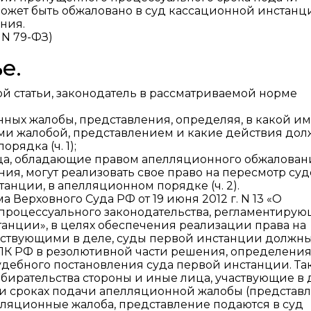
ожет быть обжаловано в суд кассационной инстанц
ния.
 N 79-ФЗ)
е.
ой статьи, законодатель в рассматриваемой норме
ных жалобы, представления, определяя, в какой и
ими жалобой, представлением и какие действия до
рядка (ч. 1);
лица, обладающие правом апелляционного обжалован
я, могут реализовать свое право на пересмотр су
анции, в апелляционном порядке (ч. 2).
а Верховного Суда РФ от 19 июня 2012 г. N 13 «О
роцессуального законодательства, регламентирую
анции», в целях обеспечения реализации права на
ствующими в деле, суды первой инстанции должны
. 225 ГПК РФ в резолютивной части решения, определени
удебного постановления суда первой инстанции. Т
бирательства стороны и иные лица, участвующие в 
 сроках подачи апелляционной жалобы (представл
елляционные жалоба, представление подаются в суд