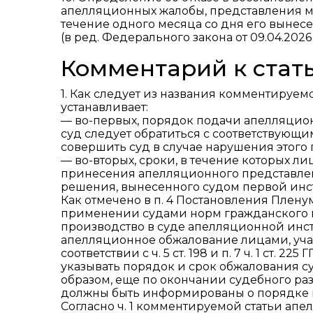
апелляционных жалобы, представления м
течение одного месяца со дня его вынесе
(в ред. Федерального закона от 09.04.2026
Комментарий к стать
1. Как следует из названия комментируем
устанавливает:
— во-первых, порядок подачи апелляцион
суд следует обратиться с соответствующ
совершить суд в случае нарушения этого по
— во-вторых, сроки, в течение которых 
принесения апелляционного представлени
решения, вынесенного судом первой инст
Как отмечено в п. 4 Постановления Пленум
применении судами норм гражданского п
производство в суде апелляционной инст
апелляционное обжалование лицами, уча
соответствии с ч. 5 ст. 198 и п. 7 ч. 1 ст
указывать порядок и срок обжалования с
образом, еще по окончании судебного раз
должны быть информированы о порядке и
Согласно ч. 1 комментируемой статьи ап