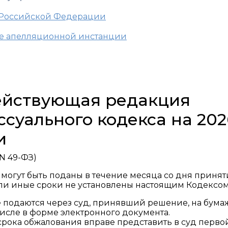
 Российской Федерации
уде апелляционной инстанции
действующая редакция
суального кодекса на 202
и
 N 49-ФЗ)
 могут быть поданы в течение месяца со дня принят
ли иные сроки не установлены настоящим Кодексом
е подаются через суд, принявший решение, на бум
числе в форме электронного документа.
 срока обжалования вправе представить в суд перво