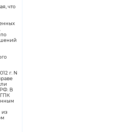
я, что
щенных
,
 по
ешений
ого
12 г. N
праве
сли
РФ. В
 ГПК
ионным
 из
ом