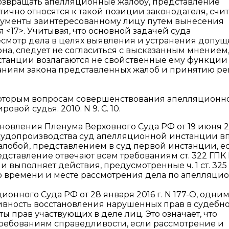
возвращать апелляционные жалобу, представление
ично относятся к такой позиции законодателя, счита
кументы заинтересованному лицу путем вынесения
<17>. Учитывая, что основной задачей суда
смотр дела в целях выявления и устранения допу
а, следует не согласиться с высказанным мнением
нстанции возлагаются не свойственные ему функции
ваниям закона представленных жалоб и принятию р
некоторым вопросам совершенствования апелляционн
вой судья. 2010. N 9. С. 10.
становления Пленума Верховного Суда РФ от 19 июня 20
 судопроизводства суд апелляционной инстанции в
лобой, представлением в суд первой инстанции, е
едставление отвечают всем требованиям ст. 322 ГПК 
 выполняет действия, предусмотренные ч. 1 ст. 325
, о времени и месте рассмотрения дела по апелляц
онного Суда РФ от 28 января 2016 г. N 177-О, одним
вность восстановления нарушенных прав в судебн
ы прав участвующих в деле лиц. Это означает, что
ребованиям справедливости, если рассмотрение и