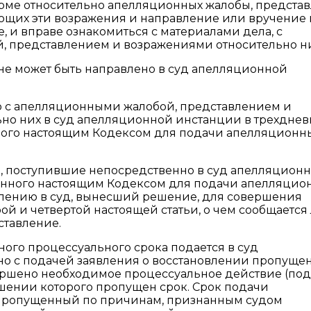
рме относительно апелляционных жалобы, предста
щих эти возражения и направление или вручение 
 и вправе ознакомиться с материалами дела, с
 представлением и возражениями относительно ни
 не может быть направлено в суд апелляционной
ло с апелляционными жалобой, представлением и
но них в суд апелляционной инстанции в трехдне
нного настоящим Кодексом для подачи апелляционн
е, поступившие непосредственно в суд апелляцион
ленного настоящим Кодексом для подачи апелляцио
влению в суд, вынесший решение, для совершения
й и четвертой настоящей статьи, о чем сообщается 
ставление.
ного процессуального срока подается в суд
о с подачей заявления о восстановлении пропуще
ершено необходимое процессуальное действие (по
ошении которого пропущен срок. Срок подачи
 пропущенный по причинам, признанным судом