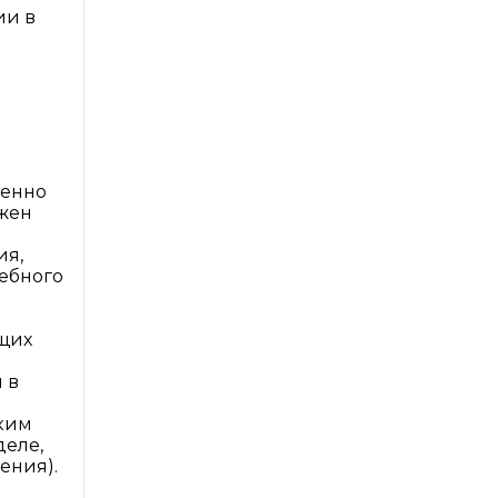
ии в
менно
лжен
ия,
дебного
щих
 в
я
аким
деле,
ения).