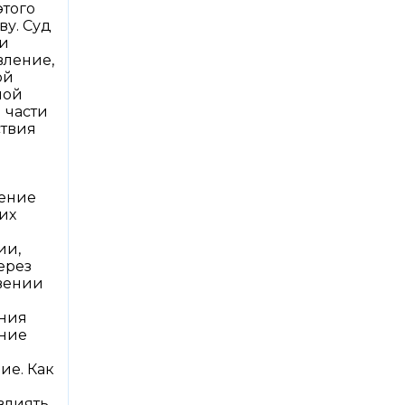
этого
ву. Суд
 и
вление,
ой
ной
 части
ствия
чение
их
ии,
ерез
вении
ения
ение
ие. Как
влиять