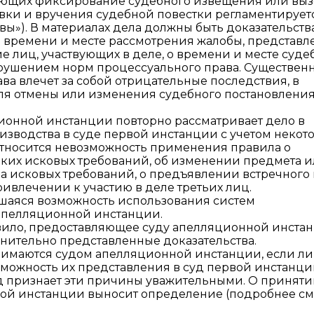
вающих фиксирование судебного извещения или выз
вки и вручения судебной повестки регламентируется
ы»). В материалах дела должны быть доказательств
о времени и месте рассмотрения жалобы, представл
лиц, участвующих в деле, о времени и месте суде
рушением норм процессуального права. Существен
а влечет за собой отрицательные последствия, в
для отмены или изменения судебного постановления
ионной инстанции повторно рассматривает дело в
зводства в суде первой инстанции с учетом некот
относится невозможность применения правила о
ких исковых требований, об изменении предмета 
а исковых требований, о предъявлении встречного и
ривлечении к участию в деле третьих лиц.
вшаяся возможность использования систем
апелляционной инстанции.
правило, предоставляющее суду апелляционной инста
нительно представленные доказательства.
имаются судом апелляционной инстанции, если ли
зможность их представления в суд первой инстанци
уд признает эти причины уважительными. О принят
ой инстанции выносит определение (подробнее см. 