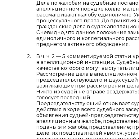
Дела по жалобам на судебные постан
апелляционном порядке коллегиально
рассматривают жалобу единолично. У
процессуального права. До принятия Ф
гражданские дела в судах апелляцио
Очевидно, что данное положение заим
единоличного и коллегиального рассм
предметом активного обсуждения.
В ч. ч. 2 — 5 комментируемой статьи 
в апелляционной инстанции. Судебн
качестве которого могут выступать лица,
Рассмотрение дела в апелляционном п
председательствующего и двух судей
возникающие при рассмотрении дела 
Никто из судей не вправе воздержать
голосует последний.
Председательствующий открывает суд
действия в ходе всего судебного зас
объявления судьей-председательствую
апелляционным жалобе, представлени
поданы эти жалоба, представление; п
деле, их представителей явился, уст
должностных лиц, их представителей 