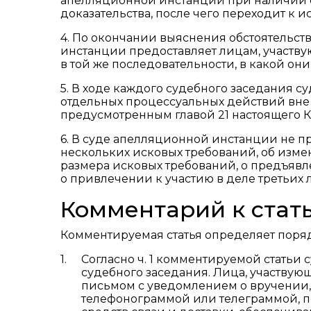
апелляционной инстанции при наличии с
доказательства, после чего переходит к 
4. По окончании выяснения обстоятельст
инстанции предоставляет лицам, участву
в той же последовательности, в какой он
5. В ходе каждого судебного заседания 
отдельных процессуальных действий вне 
предусмотренным главой 21 настоящего К
6. В суде апелляционной инстанции не 
нескольких исковых требований, об изме
размера исковых требований, о предъявл
о привлечении к участию в деле третьих 
Комментарий к стать
Комментируемая статья определяет поря
Согласно ч. 1 комментируемой статьи 
судебного заседания. Лица, участвую
письмом с уведомлением о вручении,
телефонограммой или телеграммой, п