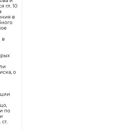
ова и
 гл. 10
а
ения в
бного
ное
 в
орых
или
ска, о
нции
цо,
и по
ии
ст.