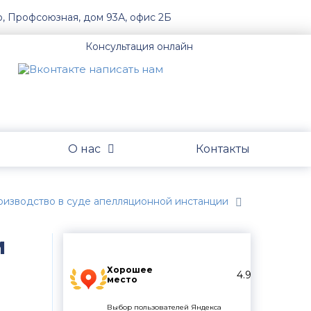
о, Профсоюзная, дом 93А, офис 2Б
Консультация онлайн
О нас
Контакты
оизводство в суде апелляционной инстанции
м
Хорошее
4.9
место
Выбор пользователей Яндекса