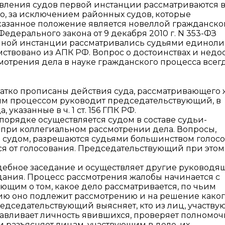
овления судов первой инстанции рассматриваются 
, за исключением районных судов, которые
казанное положение является новеллой гражданско
едерального закона от 9 декабря 2010 г. N 353-ФЗ
нной инстанции рассматривались судьями единоли
ствовано из АПК РФ. Вопрос о достоинствах и недос
отрения дела в науке гражданского процесса всег
кратко прописаны действия суда, рассматривающего
ым процессом руководит председательствующий, в
 указанные в ч. 1 ст. 156 ГПК РФ.
орядке осуществляется судом в составе судьи-
 при коллегиальном рассмотрении дела. Вопросы,
судом, разрешаются судьями большинством голосо
ся от голосования. Председательствующий при этом
ебное заседание и осуществляет другие руководя
едания. Процесс рассмотрения жалобы начинается с
щим о том, какое дело рассматривается, по чьим
ю оно подлежит рассмотрению и на решение каког
редседательствующий выясняет, кто из лиц, участву
анавливает личность явившихся, проверяет полномо
и разъясняет лицам, участвующим в деле, их