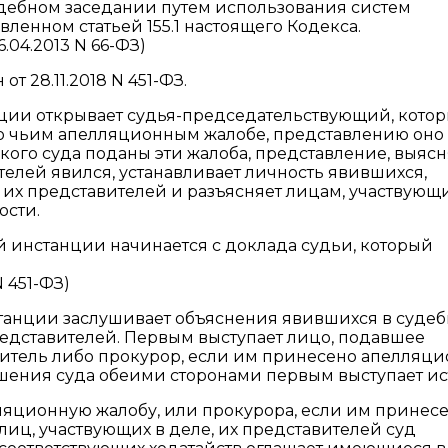
удебном заседании путем использования систем
ленном статьей 155.1 настоящего Кодекса.
.04.2013 N 66-ФЗ)
т 28.11.2018 N 451-ФЗ.
нции открывает судья-председательствующий, кото
 по чьим апелляционным жалобе, представлению оно
го суда поданы эти жалоба, представление, выясня
ителей явился, устанавливает личность явившихся,
их представителей и разъясняет лицам, участвующ
ости.
 инстанции начинается с доклада судьи, который
N 451-ФЗ)
станции заслушивает объяснения явившихся в суде
редставителей. Первым выступает лицо, подавшее
витель либо прокурор, если им принесено апелляц
шения суда обеими сторонами первым выступает ис
ляционную жалобу, или прокурора, если им принес
иц, участвующих в деле, их представителей суд