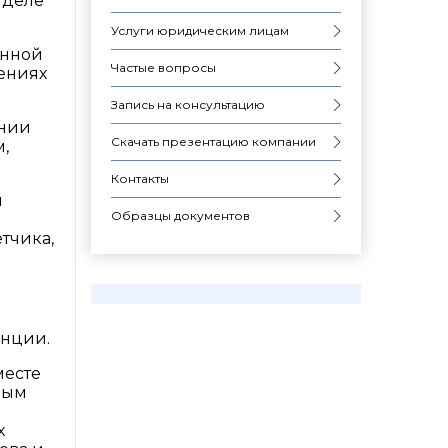
 деле
Услуги юридическим лицам
онной
Частые вопросы
ениях
Запись на консультацию
ении
Скачать презентацию компании
,
Контакты
и
Образцы документов
тчика,
анции.
месте
ным
х