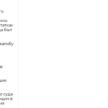
в
го
чно.
татках
да был
 жалобу
в.
щие
о суда
ющих в
чия