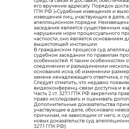
средств связи и доставки, обеспечи
его вручение адресату. Порядок доста
ГПК РФ («Судебные извещения и вызов
извещения лиц, участвующих в деле, 
апелляционном порядке. Неизвещение 
заседания является существенным на
нарушение норм процессуального прав
частности, оно является основанием 
вышестоящей инстанции.
В гражданском процессе суд апелляц
судебном заседании по правилам прои
особенностей. К таким особенностям 
соединении и разъединении несколь
основания иска, об изменении размер
замене ненадлежащего ответчика, о п
Следует отметить, что недавно появи
видеоконференц-связи доступна и в 
Часть 2 ст. 327.1 ГПК РФ закрепила 
право исследовать и оценивать допол
Дополнительные доказательства прин
участвующее в деле, обосновало нево
причинам, не зависящим от него, и с
новых доказательств суд апелляционн
327.1 ГПК РФ).