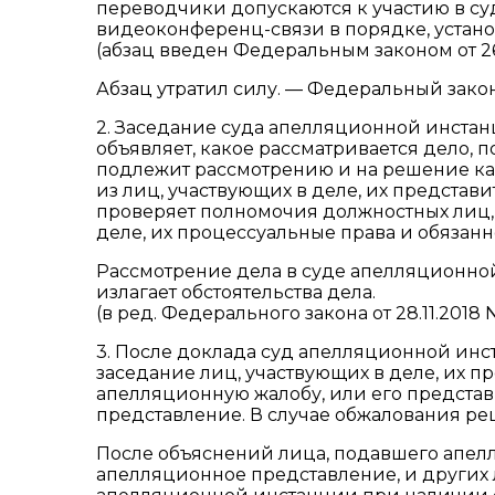
переводчики допускаются к участию в с
видеоконференц-связи в порядке, установ
(абзац введен Федеральным законом от 26
Абзац утратил силу. — Федеральный закон о
2. Заседание суда апелляционной инста
объявляет, какое рассматривается дело,
подлежит рассмотрению и на решение како
из лиц, участвующих в деле, их представ
проверяет полномочия должностных лиц, 
деле, их процессуальные права и обязанн
Рассмотрение дела в суде апелляционной
излагает обстоятельства дела.
(в ред. Федерального закона от 28.11.2018 
3. После доклада суд апелляционной ин
заседание лиц, участвующих в деле, их п
апелляционную жалобу, или его предста
представление. В случае обжалования ре
После объяснений лица, подавшего апел
апелляционное представление, и других л