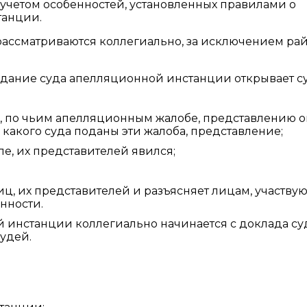
 учетом особенностей, установленных правилами о
танции.
рассматриваются коллегиально, за исключением ра
седание суда апелляционной инстанции открывает с
о, по чьим апелляционным жалобе, представлению 
акого суда поданы эти жалоба, представление;
ле, их представителей явился;
ц, их представителей и разъясняет лицам, участву
нности.
 инстанции коллегиально начинается с доклада су
удей.