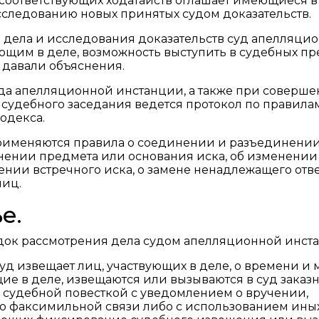
оответствующих ходатайств оглашает имеющиеся в
исследованию новых принятых судом доказательств.
в дела и исследования доказательств суд апелляци
ющим в деле, возможность выступить в судебных пр
и давали объяснения.
суда апелляционной инстанции, а также при соверш
судебного заседания ведется протокол по правилам
одекса.
применяются правила о соединении и разъединени
нении предмета или основания иска, об изменении
ении встречного иска, о замене ненадлежащего отве
лиц.
е.
док рассмотрения дела судом апелляционной инст
суд извещает лиц, участвующих в деле, о времени и 
щие в деле, извещаются или вызываются в суд заказ
 судебной повесткой с уведомлением о вручении,
о факсимильной связи либо с использованием ины