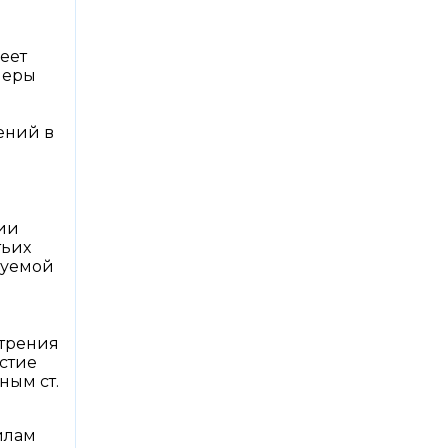
меет
меры
ений в
ии
тьих
руемой
отрения
стие
ным ст.
илам