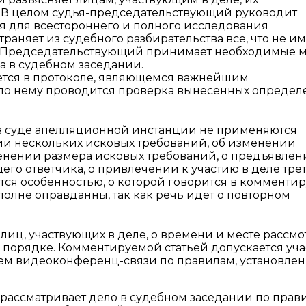
. В целом судья-председательствующий руководит
я для всестороннего и полного исследования
страняет из судебного разбирательства все, что не и
. Председательствующий принимает необходимые 
 в судебном заседании.
ается в протоколе, являющемся важнейшим
 по нему проводится проверка вынесенных определ
 в суде апелляционной инстанции не применяются
и нескольких исковых требований, об изменении
менении размера исковых требований, о предъявлен
его ответчика, о привлечении к участию в деле тре
тся особенностью, о которой говорится в комменти
полне оправданны, так как речь идет о повторном
иц, участвующих в деле, о времени и месте рассм
 порядке. Комментируемой статьей допускается уча
ем видеоконференц-связи по правилам, установлен
рассматривает дело в судебном заседании по прав