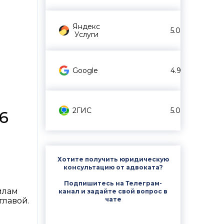
Яндекс
5.0
Услуги
Google
4.9
2ГИС
5.0
6
Хотите получить юридическую
консультацию от адвоката?
Подпишитесь на Телеграм-
илам
канал и задайте свой вопрос в
чате
главой.