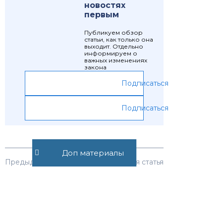
новостях
первым
Публикуем обзор
статьи, как только она
выходит. Отдельно
информируем о
важных изменениях
закона
Подписаться
Подписаться
Доп материалы
Предыдущая статья
Следующая статья
Статья 324.
Статья 326.
Отсрочка или
Разрешение
рассрочка
вопроса о
исполнения
повороте
судебного акта,
исполнения