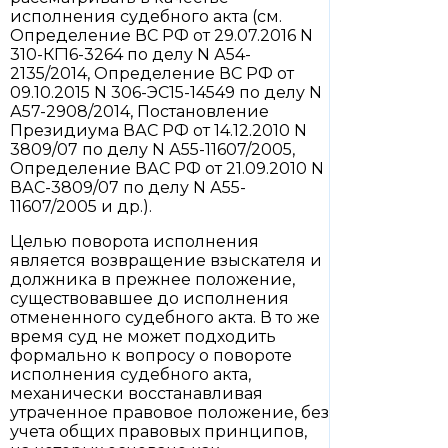
исполнения судебного акта (см.
Определение ВС РФ от 29.07.2016 N
310-КГ16-3264 по делу N А54-
2135/2014, Определение ВС РФ от
09.10.2015 N 306-ЭС15-14549 по делу N
А57-2908/2014, Постановление
Президиума ВАС РФ от 14.12.2010 N
3809/07 по делу N А55-11607/2005,
Определение ВАС РФ от 21.09.2010 N
ВАС-3809/07 по делу N А55-
11607/2005 и др.).
Целью поворота исполнения
является возвращение взыскателя и
должника в прежнее положение,
существовавшее до исполнения
отмененного судебного акта. В то же
время суд не может подходить
формально к вопросу о повороте
исполнения судебного акта,
механически восстанавливая
утраченное правовое положение, без
учета общих правовых принципов,