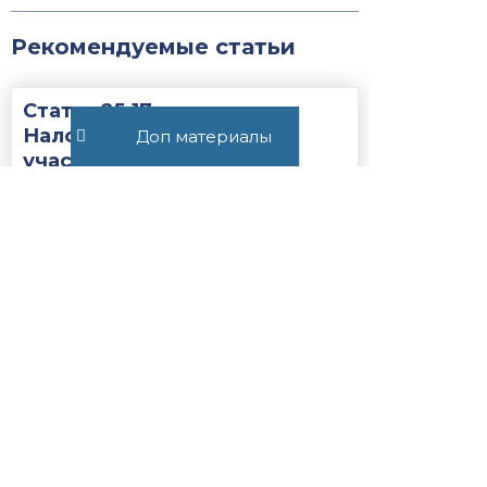
Рекомендуемые статьи
Статья 25.17.
Налогоплательщик —
Доп материалы
участник соглашения о
защите и поощрении
капиталовложений...
Закон
НК РФ
416
Постановление Пленума ВС
РФ №15 от 21.05.2026
ВС РФ
Закон