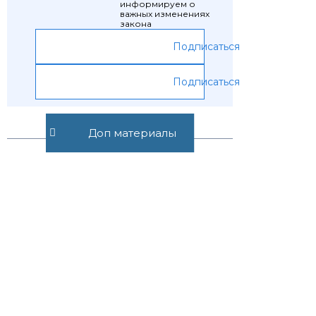
информируем о
важных изменениях
закона
Подписаться
Подписаться
Доп материалы
Предыдущая статья
Следующая статья
Статья 49.
Статья 51.
Изменение и
Контроль за
дополнение
выполнением
соглашения
коллективного
договора,
соглашения
Рекомендуемые статьи