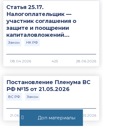
Статья 25.17.
Налогоплательщик —
участник соглашения о
защите и поощрении
капиталовложений...
Закон
НК РФ
425
Постановление Пленума ВС
РФ №15 от 21.05.2026
ВС РФ
Закон
385
Доп материалы