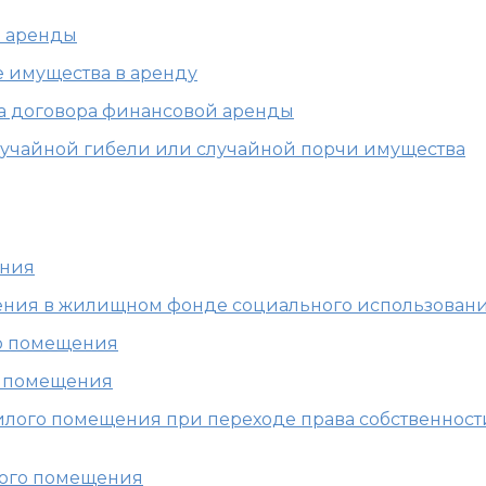
й аренды
е имущества в аренду
та договора финансовой аренды
 случайной гибели или случайной порчи имущества
ения
щения в жилищном фонде социального использован
го помещения
о помещения
жилого помещения при переходе права собственност
лого помещения