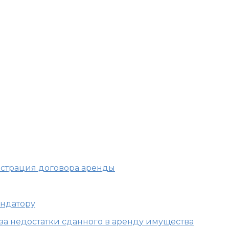
Глава 34. Аренда
гистрация договора аренды
ендатору
 за недостатки сданного в аренду имущества