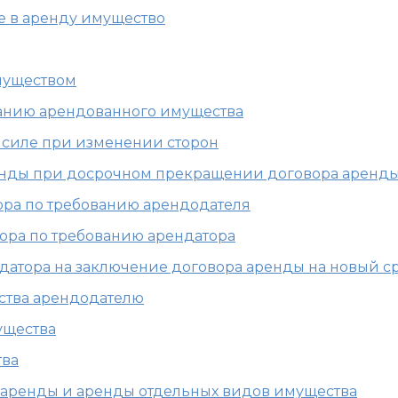
ое в аренду имущество
имуществом
ржанию арендованного имущества
в силе при изменении сторон
ренды при досрочном прекращении договора аренд
вора по требованию арендодателя
вора по требованию арендатора
ндатора на заключение договора аренды на новый с
ества арендодателю
ущества
тва
в аренды и аренды отдельных видов имущества