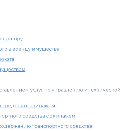
рендатору
ного в аренду имущества
роката
имуществом
оставлением услуг по управлению и технической
о средства с экипажем
портного средства с экипажем
о содержанию транспортного средства