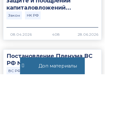
защите и поощрении
капиталовложений...
Закон
НК РФ
408
Постановление Пленума ВС
РФ №15 от 21.05.2026
Доп материалы
ВС РФ
Закон
366
Статья 56.1. Особенности
применения пониженных
налоговых ставок, налоговых
льгот, пониженных тарифов