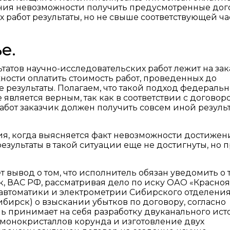
ения невозможности получить предусмотренные до
 работ результаты, но не свыше соответствующей ча
е.
татов научно-исследовательских работ лежит на зак
жности оплатить стоимость работ, проведенных до
 результаты. Полагаем, что такой подход федеральн
является верным, так как в соответствии с договор
бот заказчик должен получить совсем иной результ
ция, когда выясняется факт невозможности достижен
езультаты в такой ситуации еще не достигнуты, но 
 вывод о том, что исполнитель обязан уведомить о 
к, ВАС РФ, рассматривая дело по иску ОАО «Красно
 автоматики и электрометрии Сибирского отделени
бирск) о взыскании убытков по договору, согласно
ль принимает на себя разработку двуканального ис
монокристаллов корунда и изготовление двух