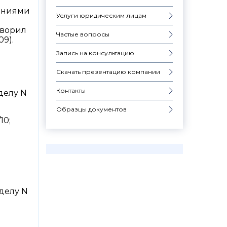
ваниями
Услуги юридическим лицам
творил
Частые вопросы
09).
Запись на консультацию
Скачать презентацию компании
Контакты
делу N
Образцы документов
10;
 делу N