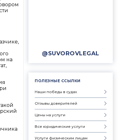
говором
сти
азчике,
@SUVOROVLEGAL
ого
ом на
ат,
ПОЛЕЗНЫЕ ССЫЛКИ
ия
при
Наши победы в судах
Отзывы доверителей
такой
ярский
Цены на услуги
я
Все юридические услуги
точника
Услуги физическим лицам