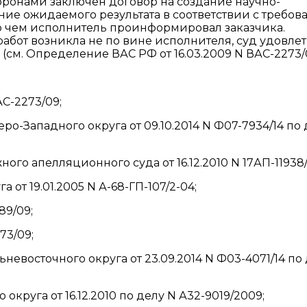
торонами заключен договор на создание научно-
ие ожидаемого результата в соответствии с требо
о чем исполнитель проинформировал заказчика.
бот возникла не по вине исполнителя, суд удовле
 (см. Определение ВАС РФ от 16.03.2009 N ВАС-2273/
С-2273/09;
о-Западного округа от 09.10.2014 N Ф07-7934/14 по 
о апелляционного суда от 16.12.2010 N 17АП-11938/
от 19.01.2005 N А-68-ГП-107/2-04;
89/09;
73/09;
евосточного округа от 23.09.2014 N Ф03-4071/14 по
круга от 16.12.2010 по делу N А32-9019/2009;