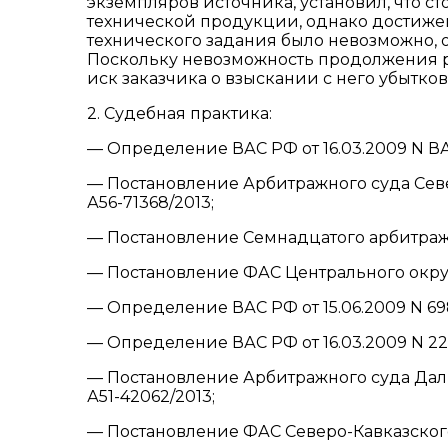
экземпляров источника, установил, что с
технической продукции, однако достижен
технического задания было невозможно, 
Поскольку невозможность продолжения ра
иск заказчика о взыскании с него убытков
2. Судебная практика:
— Определение ВАС РФ от 16.03.2009 N ВА
— Постановление Арбитражного суда Север
А56-71368/2013;
— Постановление Семнадцатого арбитражног
— Постановление ФАС Центрального округа 
— Определение ВАС РФ от 15.06.2009 N 69
— Определение ВАС РФ от 16.03.2009 N 22
— Постановление Арбитражного суда Дальн
А51-42062/2013;
— Постановление ФАС Северо-Кавказского о