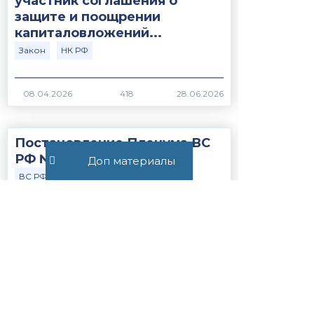
участник соглашения о
защите и поощрении
капиталовложений...
Закон
НК РФ
418
Постановление Пленума ВС
РФ №15 от 21.05.2026
Доп материалы
ВС РФ
Закон
379
Статья 56.1. Особенности
применения пониженных
налоговых ставок, налоговых