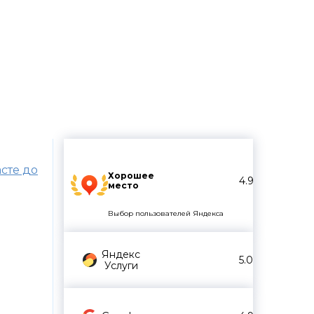
ирования труда
анностями
сте до
Хорошее
4.9
место
Выбор пользователей Яндекса
Яндекс
5.0
Услуги