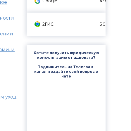
Google
4.9
ное
дности
2ГИС
5.0
жении
ами, и
Хотите получить юридическую
консультацию от адвоката?
Подпишитесь на Телеграм-
канал и задайте свой вопрос в
чате
им уход