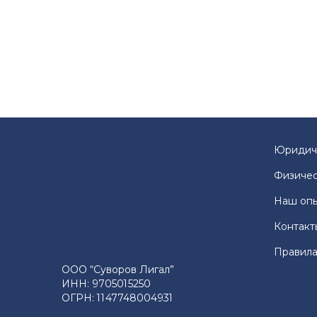
Юридич
Физичес
Наш оп
Контакт
Правила
ООО “Суворов Лигал”
ИНН: 9705015250
ОГРН: 1147748004931