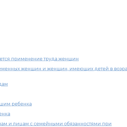
Ф: Особенности регул
лиц с семейными обяз
ивается применение труда женщин
еременных женщин и женщин, имеющих детей в возра
одам
ившим ребенка
енка
нам и лицам с семейными обязанностями при