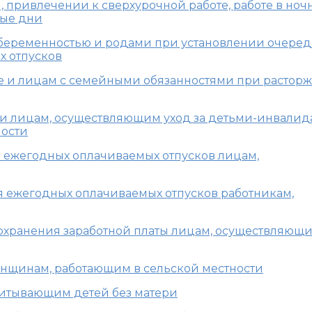
привлечении к сверхурочной работе, работе в ноч
ные дни
с беременностью и родами при установлении очере
х отпусков
не и лицам с семейными обязанностями при растор
ни лицам, осуществляющим уход за детьми-инвалид
ности
ия ежегодных оплачиваемых отпусков лицам,
ия ежегодных оплачиваемых отпусков работникам,
 сохранения заработной платы лицам, осуществляющ
женщинам, работающим в сельской местности
спитывающим детей без матери