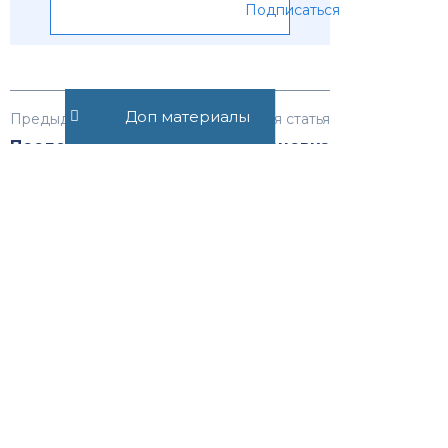
Подписаться
Доп материалы
Предыдущая статья
Следующая статья
Последствия
Остановка
несоблюдения
автомобиля
дорожных
инспектором
знаков и
ДПС на дороге
разметки
Рекомендуемые статьи
Как продать земельный
участок
138