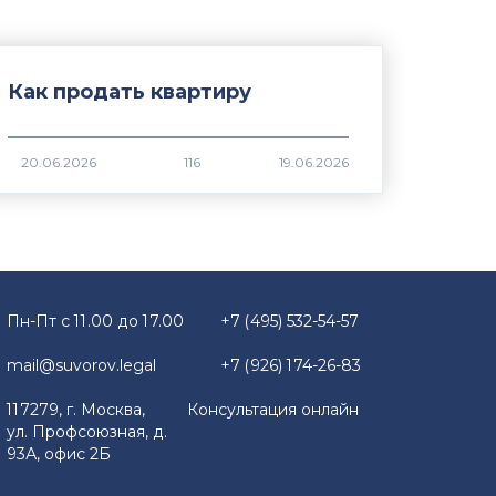
Как продать квартиру
116
Пн-Пт с 11.00 до 17.00
+7 (495) 532-54-57
mail@suvorov.legal
+7 (926) 174-26-83
117279, г. Москва,
Консультация онлайн
ул. Профсоюзная, д.
93А, офис 2Б