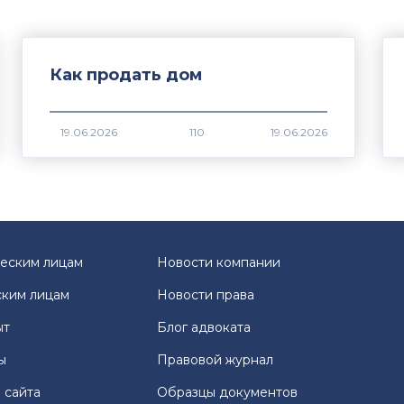
Как продать дом
110
еским лицам
Новости компании
ким лицам
Новости права
ыт
Блог адвоката
ы
Правовой журнал
 сайта
Образцы документов