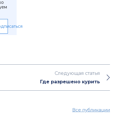
ко
уем
дписаться
Следующая статья
Где разрешено курить
Все публикации