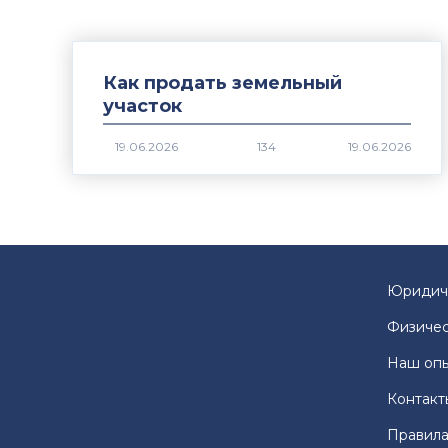
Как продать земельный
участок
134
Юридич
Физичес
Наш оп
Контакт
Правила