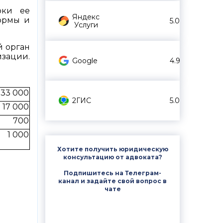
оки ее
Яндекс
формы и
5.0
Услуги
й орган
изации.
Google
4.9
33 000
2ГИС
5.0
17 000
700
1 000
Хотите получить юридическую
консультацию от адвоката?
Подпишитесь на Телеграм-
канал и задайте свой вопрос в
чате