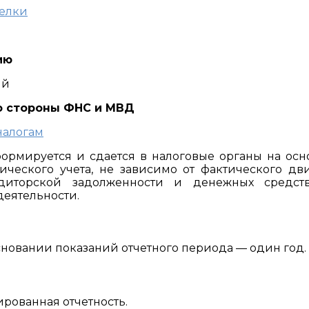
делки
ию
ий
о стороны ФНС и МВД
налогам
ормируется и сдается в налоговые органы на ос
тического учета, не зависимо от фактического д
едиторской задолженности и денежных средств,
деятельности.
основании показаний отчетного периода — один год.
рованная отчетность.