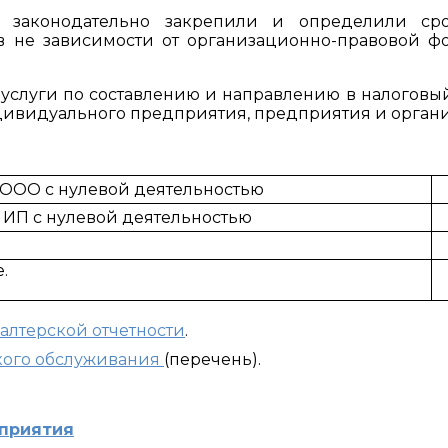
 законодательно закрепили и определили ср
в не зависимости от организационно-правовой 
 услуги по составлению и направлению в налоговы
дивидуального предприятия, предприятия и орган
и ООО с нулевой деятельностью
и ИП с нулевой деятельностью
.
галтерской отчетности
.
кого обслуживания
(перечень).
дприятия