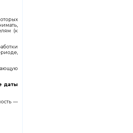
которых
нимать,
елям (к
аботки
ериоде,
жающую
е даты
ность —