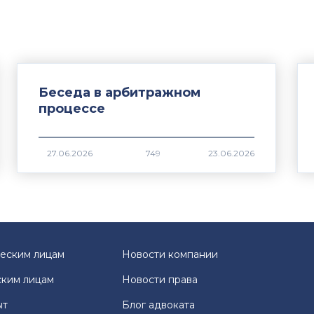
Беседа в арбитражном
процессе
749
еским лицам
Новости компании
ким лицам
Новости права
ыт
Блог адвоката