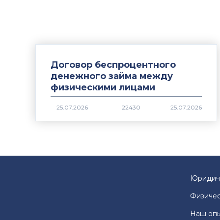
Договор беспроцентного
денежного займа между
физическими лицами
22430
Юридич
Физичес
Наш оп