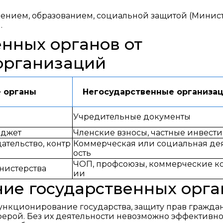
ением, образованием, социальной защитой (Минис
.
енных органов от
организаций
 органы
Негосударственные организа
Учредительные документы
юджет
Членские взносы, частные инвест
ательство, контр
Коммерческая или социальная де
ость
ЧОП, профсоюзы, коммерческие к
нистерства
ии
ие государственных орга
нкционирование государства, защиту прав граждан
ерой. Без их деятельности невозможно эффективн