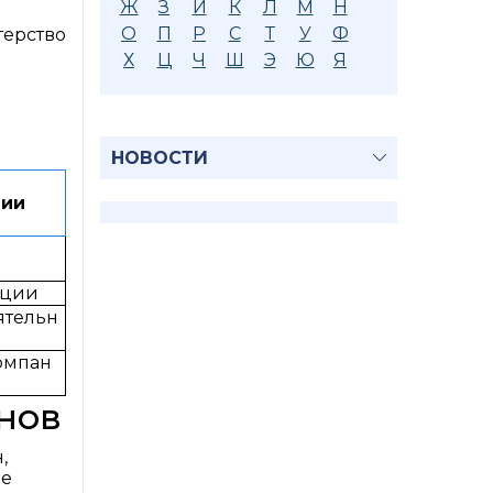
Ж
З
И
К
Л
М
Н
О
П
Р
С
Т
У
Ф
терство
Х
Ц
Ч
Ш
Э
Ю
Я
НОВОСТИ
ции
иции
ятельн
омпан
нов
,
ое