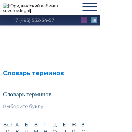
+7 (495) 532-54-57
Словарь терминов
Словарь терминов
Выберите букву
Все
А
Б
В
Г
Д
Е
Ж
З
И
К
Л
М
Н
О
П
Р
С