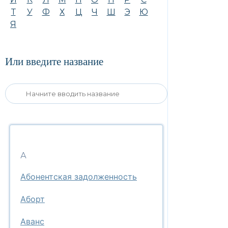
Т
У
Ф
Х
Ц
Ч
Ш
Э
Ю
Я
Или введите название
А
Абонентская задолженность
Аборт
Аванс