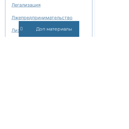
Легализация
Лжепредпринимательство
Доп материалы
Лизинг
Ликвидационная стоимость
Ликвидность баланса
Личная переписка
Лишение свободы
М
Материальные блага