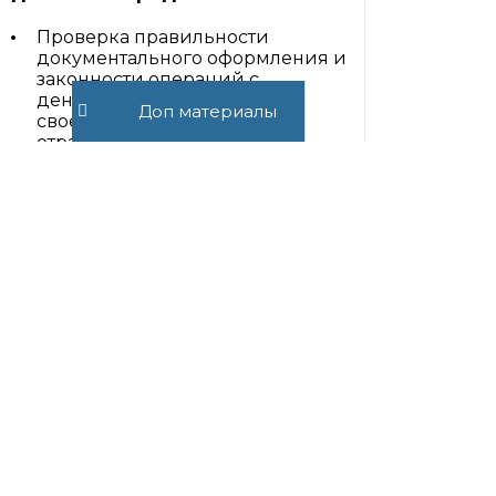
Проверка правильности
документального оформления и
законности операций с
денежными средствами,
Доп материалы
своевременное и полное
отражение их в учете
Обеспечение своевременности,
полноты, правильности расчетов
по всем видам платежей и
соблюдение правил и
использования денежных средств
Своевременное проведение
инвентаризации и выявлением
ее результатов с отражением их в
учете
Обеспечение сохранности
денежных средств в местах их
хранения, бесперебойное
удовлетворение денежной
наличностью текущих
обязательств